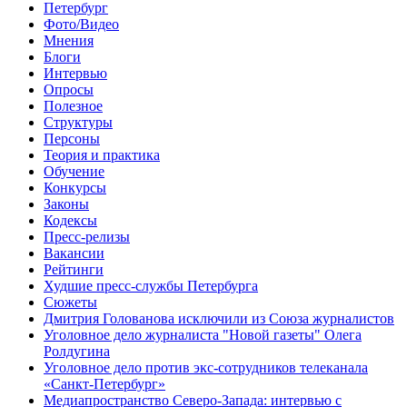
Петербург
Фото/Видео
Мнения
Блоги
Интервью
Опросы
Полезное
Структуры
Персоны
Теория и практика
Обучение
Конкурсы
Законы
Кодексы
Пресс-релизы
Вакансии
Рейтинги
Худшие пресс-службы Петербурга
Сюжеты
Дмитрия Голованова исключили из Союза журналистов
Уголовное дело журналиста "Новой газеты" Олега
Ролдугина
Уголовное дело против экс-сотрудников телеканала
«Санкт-Петербург»
Медиапространство Северо-Запада: интервью с