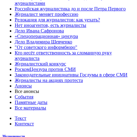
журналистами
Российская журналистика до и после Петра Первого
Журналист меняет профессию
Релокация для журналистов: как уехать?
Нет иноагентов, есть журналисты
Дело Ивана Сафронова
«Спецоперационная» цензура
Дело Владимира Шевченко
"От советского информбюро"
Кто несёт ответственность за сломанную руку
журналиста
Журналистский конкурс
РоскомЦензура против СМИ
Законодательные инициативы Госдумы в сфере СМИ
Журналисты на акциях протеста
Анонсы
Все анонсы
События
Памятные даты
Все материалы
Текст
Контекст
Медиановости