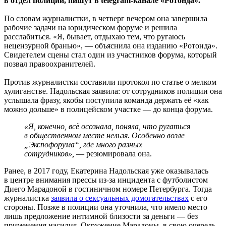
в отдел полиции, пишут в telegram-канале «Ротонда».
По словам журналистки, в четверг вечером она завершила
рабочие задачи на юридическом форуме и решила
расслабиться. «Я, бывает, отдыхаю тем, что ругаюсь
нецензурной бранью», — объяснила она изданию «Ротонда».
Свидетелем сцены стал один из участников форума, который
позвал правоохранителей.
Против журналистки составили протокол по статье о мелком
хулиганстве. Надольская заявила: от сотрудников полиции она
услышала фразу, якобы поступила команда держать её «как
можно дольше» в полицейском участке — до конца форума.
«Я, конечно, всё осознала, поняла, что ругаться
в общественном месте нельзя. Особенно возле
„Экспофорума“, где много разных
сотрудников»,
— резюмировала она.
Ранее, в 2017 году, Екатерина Надольская уже оказывалась
в центре внимания прессы из-за инцидента с футболистом
Диего Марадоной в гостиничном номере Петербурга. Тогда
журналистка
заявила о сексуальных домогательствах
с его
стороны. Позже в полиции она уточнила, что имело место
лишь предложение интимной близости за деньги — без
применения насилия. Окружение Марадоны, в свою очередь,