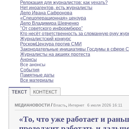
Релокация для журналистов: как уехать?
Нет иноагентов, есть журналисты
Дело Ивана Сафронова
«Спецоперационная» цензура
Дело Владимира Шевченко
"От советского информбюро"
Кто несёт ответственность за сломанную руку жур
Журналистский конкурс
РоскомЦензура против СМИ
Законодательные инициативы Госдумы в сфере 
Журналисты на акциях протеста
Анонсы
Все анонсы
События
Памятные даты
Все материалы
ТЕКСТ
КОНТЕКСТ
/
,
МЕДИАНОВОСТИ
6 июля 2026 16:11
Власть
Интернет
«То, что уже работает и рань
продолжит работать и дальш