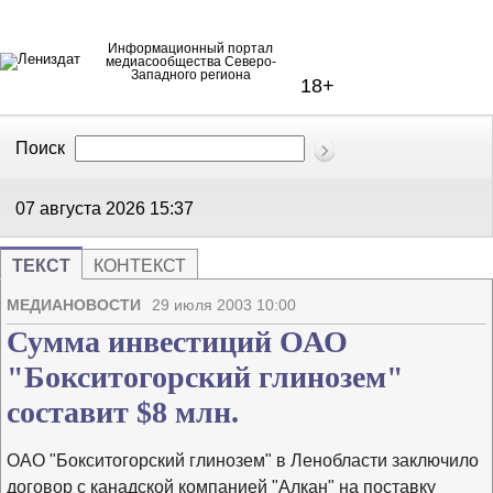
Информационный портал
медиасообщества Северо-
Западного региона
18+
Поиск
В Контакте
Telegram
07 августа 2026
15:37
ТЕКСТ
КОНТЕКСТ
Напечата
Изме
МЕДИАНОВОСТИ
29 июля 2003 10:00
Сумма инвестиций ОАО
"Бокситогорский глинозем"
составит $8 млн.
ОАО "Бокситогорский глинозем" в Ленобласти заключило
договор с канадской компанией "Алкан" на поставку