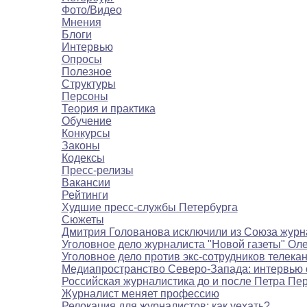
Фото/Видео
Мнения
Блоги
Интервью
Опросы
Полезное
Структуры
Персоны
Теория и практика
Обучение
Конкурсы
Законы
Кодексы
Пресс-релизы
Вакансии
Рейтинги
Худшие пресс-службы Петербурга
Сюжеты
Дмитрия Голованова исключили из Союза журн
Уголовное дело журналиста "Новой газеты" Ол
Уголовное дело против экс-сотрудников телека
Медиапространство Северо-Запада: интервью 
Российская журналистика до и после Петра Пе
Журналист меняет профессию
Релокация для журналистов: как уехать?