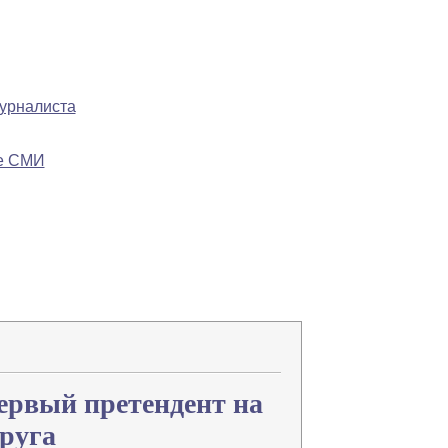
журналиста
ре СМИ
Напечатать
Изменить шрифт
В закладки
ервый претендент на
круга