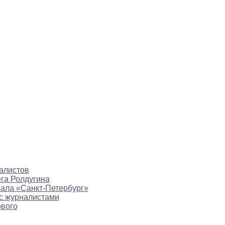
алистов
ега Ролдугина
нала «Санкт-Петербург»
с журналистами
рвого