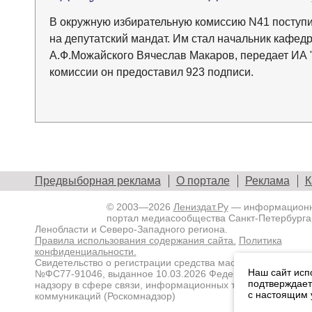
В окружную избирательную комиссию N41 поступи
на депутатский мандат. Им стал начальник кафед
А.Ф.Можайского Вячеслав Макаров, передает ИА "
комиссии он предоставил 923 подписи.
Предвыборная реклама
О портале
Реклама
К
© 2003—2026
Лениздат.Ру
— информацион
портал медиасообщества Санкт-Петербурга
Ленобласти и Северо-Западного региона.
Правила использования содержания сайта.
Политика
конфиденциальности.
Свидетельство о регистрации средства массовой информа
Наш сайт исп
№ФС77-91046, выданное 10.03.2026 Федеральной службой
подтверждает
надзору в сфере связи, информационных технологий и ма
с настоящим
коммуникаций (Роскомнадзор)