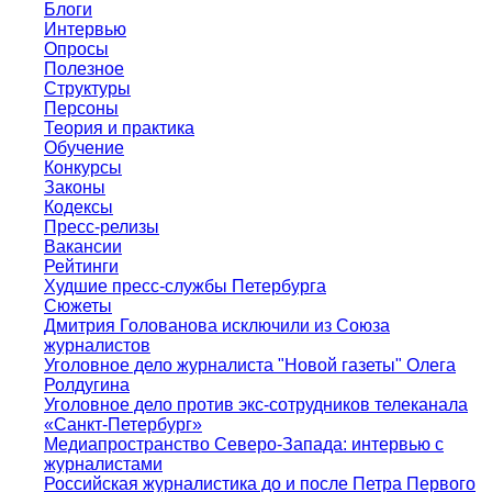
Блоги
Интервью
Опросы
Полезное
Структуры
Персоны
Теория и практика
Обучение
Конкурсы
Законы
Кодексы
Пресс-релизы
Вакансии
Рейтинги
Худшие пресс-службы Петербурга
Сюжеты
Дмитрия Голованова исключили из Союза
журналистов
Уголовное дело журналиста "Новой газеты" Олега
Ролдугина
Уголовное дело против экс-сотрудников телеканала
«Санкт-Петербург»
Медиапространство Северо-Запада: интервью с
журналистами
Российская журналистика до и после Петра Первого