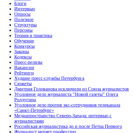
Блоги
Интервью
Опросы
Полезное
Структуры
Персоны
Теория и практика
Обучение
Конкурсы
Законы
Кодексы
Пресс-релизы
Вакансии
Рейтинги
Худшие пресс-службы Петербурга
Сюжеты
Дмитрия Голованова исключили из Союза журналистов
Уголовное дело журналиста "Новой газеты" Олега
Ролдугина
Уголовное дело против экс-сотрудников телеканала
«Санкт-Петербург»
Медиапространство Северо-Запада: интервью с
журналистами
Российская журналистика до и после Петра Первого
Журналист меняет профессию