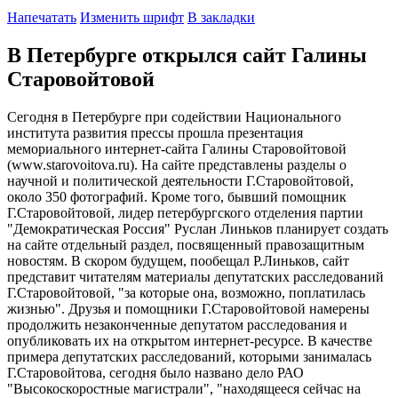
Напечатать
Изменить шрифт
В закладки
В Петербурге открылся сайт Галины
Старовойтовой
Сегодня в Петербурге при содействии Национального
института развития прессы прошла презентация
мемориального интернет-сайта Галины Старовойтовой
(www.starovoitova.ru). На сайте представлены разделы о
научной и политической деятельности Г.Старовойтовой,
около 350 фотографий. Кроме того, бывший помощник
Г.Старовойтовой, лидер петербургского отделения партии
"Демократическая Россия" Руслан Линьков планирует создать
на сайте отдельный раздел, посвященный правозащитным
новостям. В скором будущем, пообещал Р.Линьков, сайт
представит читателям материалы депутатских расследований
Г.Старовойтовой, "за которые она, возможно, поплатилась
жизнью". Друзья и помощники Г.Старовойтовой намерены
продолжить незаконченные депутатом расследования и
опубликовать их на открытом интернет-ресурсе. В качестве
примера депутатских расследований, которыми занималась
Г.Старовойтова, сегодня было названо дело РАО
"Высокоскоростные магистрали", "находящееся сейчас на