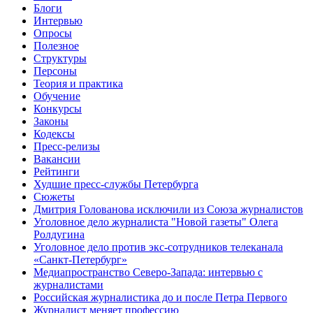
Блоги
Интервью
Опросы
Полезное
Структуры
Персоны
Теория и практика
Обучение
Конкурсы
Законы
Кодексы
Пресс-релизы
Вакансии
Рейтинги
Худшие пресс-службы Петербурга
Сюжеты
Дмитрия Голованова исключили из Союза журналистов
Уголовное дело журналиста "Новой газеты" Олега
Ролдугина
Уголовное дело против экс-сотрудников телеканала
«Санкт-Петербург»
Медиапространство Северо-Запада: интервью с
журналистами
Российская журналистика до и после Петра Первого
Журналист меняет профессию