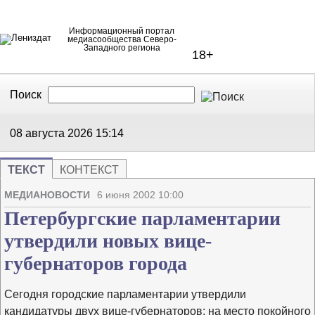
Информационный портал
медиасообщества Северо-
Западного региона
18+
Поиск
В Контакте
Telegram
08 августа 2026
15:14
ТЕКСТ
КОНТЕКСТ
Напечата
Изме
МЕДИАНОВОСТИ
6 июня 2002 10:00
Петербургские парламентарии
утвердили новых вице-
губернаторов города
Сегодня городские парламентарии утвердили
кандидатуры двух вице-губернаторов: на место покойного