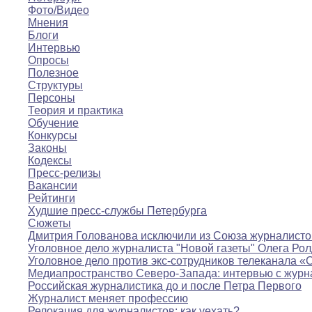
Фото/Видео
Мнения
Блоги
Интервью
Опросы
Полезное
Структуры
Персоны
Теория и практика
Обучение
Конкурсы
Законы
Кодексы
Пресс-релизы
Вакансии
Рейтинги
Худшие пресс-службы Петербурга
Сюжеты
Дмитрия Голованова исключили из Союза журналисто
Уголовное дело журналиста "Новой газеты" Олега Ро
Уголовное дело против экс-сотрудников телеканала «
Медиапространство Северо-Запада: интервью с журн
Российская журналистика до и после Петра Первого
Журналист меняет профессию
Релокация для журналистов: как уехать?