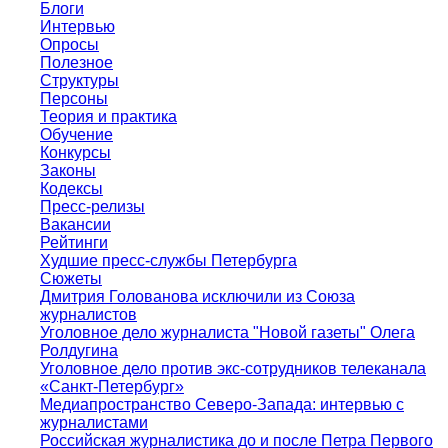
Блоги
Интервью
Опросы
Полезное
Структуры
Персоны
Теория и практика
Обучение
Конкурсы
Законы
Кодексы
Пресс-релизы
Вакансии
Рейтинги
Худшие пресс-службы Петербурга
Сюжеты
Дмитрия Голованова исключили из Союза
журналистов
Уголовное дело журналиста "Новой газеты" Олега
Ролдугина
Уголовное дело против экс-сотрудников телеканала
«Санкт-Петербург»
Медиапространство Северо-Запада: интервью с
журналистами
Российская журналистика до и после Петра Первого