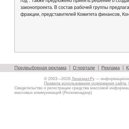
год". Также предложено принять решение о созда
законопроекта. В состав рабочей группы предлаг
фракции, представителей Комитета финансов, Кон
Предвыборная реклама
О портале
Реклама
К
© 2003—2026
Лениздат.Ру
— информационны
Правила использования содержания сайта.
Свидетельство о регистрации средства массовой информа
массовых коммуникаций (Роскомнадзор)