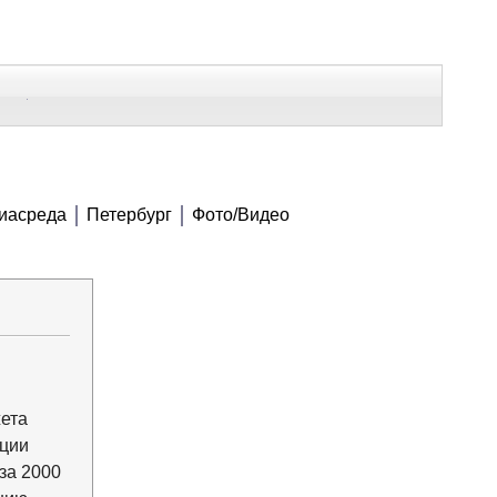
В Контакте
Telegram
СЕ МАТЕРИАЛЫ
иасреда
Петербург
Фото/Видео
Напечатать
Изменить шрифт
В закладки
ета
ации
за 2000