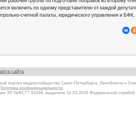
нии рабочей группы по подготовке поправок ко второму чт
ается включить по одному представителю от каждой депутат
трольно-счетной палаты, юридического управления и БФК.
арта сайта
й портал медиасообщества Санкт-Петербурга, Ленобласти и Севе
Политика конфиденциальности.
ции ЭЛ №ФС77-91046, выданное 10.03.2026 Федеральной службой 