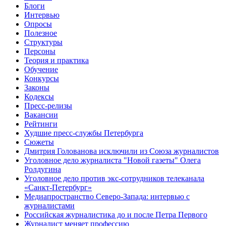
Блоги
Интервью
Опросы
Полезное
Структуры
Персоны
Теория и практика
Обучение
Конкурсы
Законы
Кодексы
Пресс-релизы
Вакансии
Рейтинги
Худшие пресс-службы Петербурга
Сюжеты
Дмитрия Голованова исключили из Союза журналистов
Уголовное дело журналиста "Новой газеты" Олега
Ролдугина
Уголовное дело против экс-сотрудников телеканала
«Санкт-Петербург»
Медиапространство Северо-Запада: интервью с
журналистами
Российская журналистика до и после Петра Первого
Журналист меняет профессию