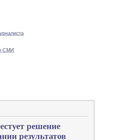
журналиста
ре СМИ
Напечатать
Изменить шрифт
В закладки
естует решение
ании результатов