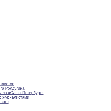
алистов
ега Ролдугина
нала «Санкт-Петербург»
с журналистами
рвого