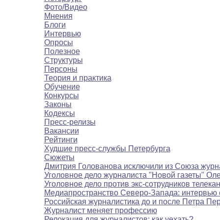
Фото/Видео
Мнения
Блоги
Интервью
Опросы
Полезное
Структуры
Персоны
Теория и практика
Обучение
Конкурсы
Законы
Кодексы
Пресс-релизы
Вакансии
Рейтинги
Худшие пресс-службы Петербурга
Сюжеты
Дмитрия Голованова исключили из Союза журн
Уголовное дело журналиста "Новой газеты" Ол
Уголовное дело против экс-сотрудников телека
Медиапространство Северо-Запада: интервью 
Российская журналистика до и после Петра Пе
Журналист меняет профессию
Релокация для журналистов: как уехать?