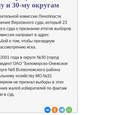
му и 30-му округам
рательной комиссии Ленобласти
ения Верховного суда, который 23
ого суда о признании итогов выборов
комиссия направит в адрес
ьбой о том, чтобы президиум
рассмотрению иска.
2001 года в округе №30 (город
езидент ОАО "Беломорско-Онежское
руге №9 Всеволожского района
пальному хозяйству МО №31
бирком не признал выборы в этих
ения жалоб избирателей по фактам
и в суд.