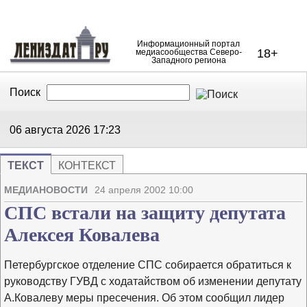
Информационный портал
18+
медиасообщества Северо-
Западного региона
Поиск
В Контакте
Telegram
06 августа 2026
17:23
ТЕКСТ
КОНТЕКСТ
Напечата
Изме
МЕДИАНОВОСТИ
24 апреля 2002 10:00
СПС встали на защиту депутата
Алексея Ковалева
Петербургское отделение СПС собирается обратиться к
руководству ГУВД с ходатайством об изменении депутату
А.Ковалеву меры пресечения. Об этом сообщил лидер