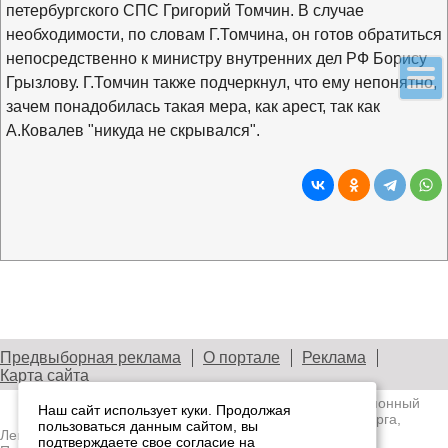
петербургского СПС Григорий Томчин. В случае
необходимости, по словам Г.Томчина, он готов обратиться
непосредственно к министру внутренних дел РФ Борису
Грызлову. Г.Томчин также подчеркнул, что ему непонятно,
зачем понадобилась такая мера, как арест, так как
А.Ковалев "никуда не скрывался".
Предвыборная реклама
О портале
Реклама
Карта сайта
© 2003—2026
Лениздат.Ру
— информационный
Наш сайт использует куки. Продолжая
портал медиасообщества Санкт-Петербурга,
пользоваться данным сайтом, вы
Ленобласти и Северо-Западного региона.
подтверждаете свое согласие на