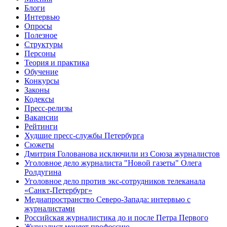
Блоги
Интервью
Опросы
Полезное
Структуры
Персоны
Теория и практика
Обучение
Конкурсы
Законы
Кодексы
Пресс-релизы
Вакансии
Рейтинги
Худшие пресс-службы Петербурга
Сюжеты
Дмитрия Голованова исключили из Союза журналистов
Уголовное дело журналиста "Новой газеты" Олега
Ролдугина
Уголовное дело против экс-сотрудников телеканала
«Санкт-Петербург»
Медиапространство Северо-Запада: интервью с
журналистами
Российская журналистика до и после Петра Первого
Журналист меняет профессию