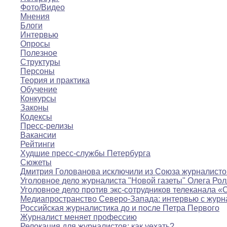
Фото/Видео
Мнения
Блоги
Интервью
Опросы
Полезное
Структуры
Персоны
Теория и практика
Обучение
Конкурсы
Законы
Кодексы
Пресс-релизы
Вакансии
Рейтинги
Худшие пресс-службы Петербурга
Сюжеты
Дмитрия Голованова исключили из Союза журналисто
Уголовное дело журналиста "Новой газеты" Олега Ро
Уголовное дело против экс-сотрудников телеканала «
Медиапространство Северо-Запада: интервью с журн
Российская журналистика до и после Петра Первого
Журналист меняет профессию
Релокация для журналистов: как уехать?