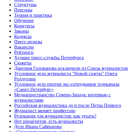
Структуры
Персоны
Теория и практика
Обучение
Конкурсы
Законы
Кодексы
Пресс-релизы
Вакансии
Рейтинги
Худшие пресс-службы Петербурга
Сюжеты
Дмитрия Голованова исключили из Союза журналистов
Уголовное дело журналиста "Новой газеты" Олега
Ролдугина
Уголовное дело против экс-сотрудников телеканала
«Санкт-Петербург»
Медиапространство Северо-Запада: интервью с
журналистами
Российская журналистика до и после Петра Первого
Журналист меняет профессию
Релокация для журналистов: как уехать?
Нет иноагентов, есть журналисты
Дело Ивана Сафронова
«Спецоперационная» цензура