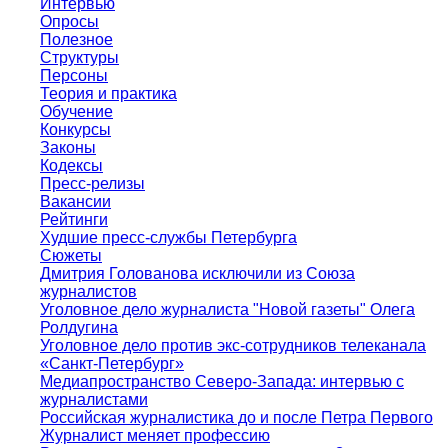
Интервью
Опросы
Полезное
Структуры
Персоны
Теория и практика
Обучение
Конкурсы
Законы
Кодексы
Пресс-релизы
Вакансии
Рейтинги
Худшие пресс-службы Петербурга
Сюжеты
Дмитрия Голованова исключили из Союза
журналистов
Уголовное дело журналиста "Новой газеты" Олега
Ролдугина
Уголовное дело против экс-сотрудников телеканала
«Санкт-Петербург»
Медиапространство Северо-Запада: интервью с
журналистами
Российская журналистика до и после Петра Первого
Журналист меняет профессию