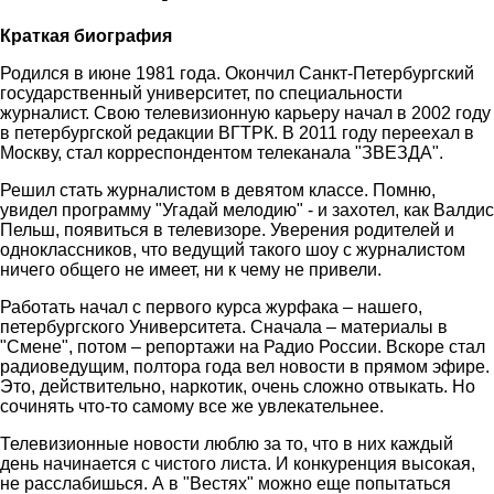
Краткая биография
Родился в июне 1981 года. Окончил Санкт-Петербургский
государственный университет, по специальности
журналист. Свою телевизионную карьеру начал в 2002 году
в петербургской редакции ВГТРК. В 2011 году переехал в
Москву, стал корреспондентом телеканала "ЗВЕЗДА".
Решил стать журналистом в девятом классе. Помню,
увидел программу "Угадай мелодию" - и захотел, как Валдис
Пельш, появиться в телевизоре. Уверения родителей и
одноклассников, что ведущий такого шоу с журналистом
ничего общего не имеет, ни к чему не привели.
Работать начал с первого курса журфака – нашего,
петербургского Университета. Сначала – материалы в
"Смене", потом – репортажи на Радио России. Вскоре стал
радиоведущим, полтора года вел новости в прямом эфире.
Это, действительно, наркотик, очень сложно отвыкать. Но
сочинять что-то самому все же увлекательнее.
Телевизионные новости люблю за то, что в них каждый
день начинается с чистого листа. И конкуренция высокая,
не расслабишься. А в "Вестях" можно еще попытаться