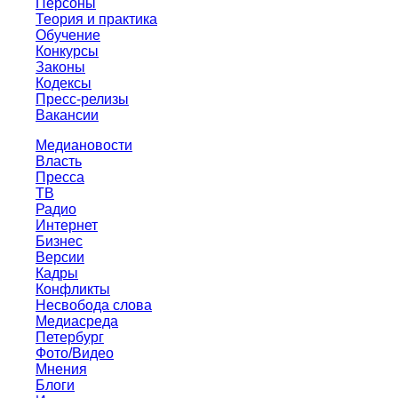
Персоны
Теория и практика
Обучение
Конкурсы
Законы
Кодексы
Пресс-релизы
Вакансии
Медиановости
Власть
Пресса
ТВ
Радио
Интернет
Бизнес
Версии
Кадры
Конфликты
Несвобода слова
Медиасреда
Петербург
Фото/Видео
Мнения
Блоги