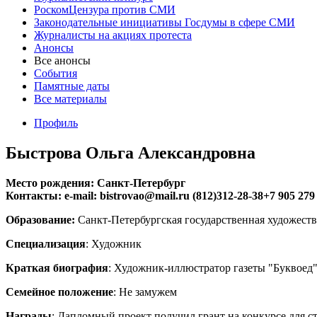
РоскомЦензура против СМИ
Законодательные инициативы Госдумы в сфере СМИ
Журналисты на акциях протеста
Анонсы
Все анонсы
События
Памятные даты
Все материалы
Профиль
Быстрова Ольга Александровна
Место рождения:
Санкт-Петербург
Контакты: e-mail: bistrovao@mail.ru (812)312-28-38+7 905 279
Образование:
Санкт-Петербургская государственная художес
Специализация
: Художник
Краткая биография
: Художник-иллюстратор газеты "Буквоед" -
Семейное положение
: Не замужем
Награды
: Дапломный проект получил грант на конкурсе для с