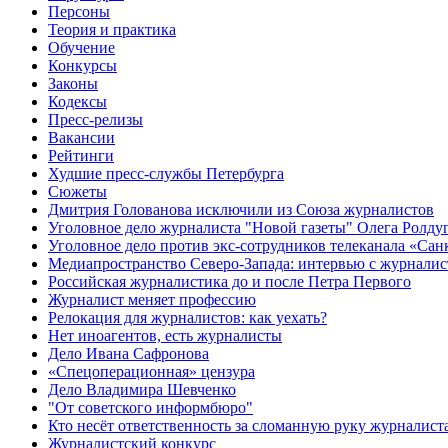
Персоны
Теория и практика
Обучение
Конкурсы
Законы
Кодексы
Пресс-релизы
Вакансии
Рейтинги
Худшие пресс-службы Петербурга
Сюжеты
Дмитрия Голованова исключили из Союза журналистов
Уголовное дело журналиста "Новой газеты" Олега Ролду
Уголовное дело против экс-сотрудников телеканала «Сан
Медиапространство Северо-Запада: интервью с журнали
Российская журналистика до и после Петра Первого
Журналист меняет профессию
Релокация для журналистов: как уехать?
Нет иноагентов, есть журналисты
Дело Ивана Сафронова
«Спецоперационная» цензура
Дело Владимира Шевченко
"От советского информбюро"
Кто несёт ответственность за сломанную руку журналист
Журналистский конкурс