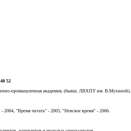
 40 52
твенно-промышленная академия, (бывш. ЛВХПУ им. В.Мухиной).
 2004, "Время читать" - 2005, "Невское время" - 2006.
тудентов, аспирантов и молодых специалистов