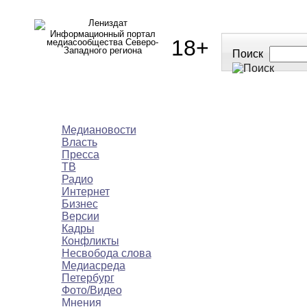
Информационный портал
18+
медиасообщества Северо-
Западного региона
Поиск
МЕДИАНОВОСТИ
МНЕНИЯ
ПОЛЕЗН
Медиановости
Власть
Пресса
ТВ
Радио
Интернет
Бизнес
Версии
Кадры
Конфликты
Несвобода слова
Медиасреда
Петербург
Фото/Видео
Мнения