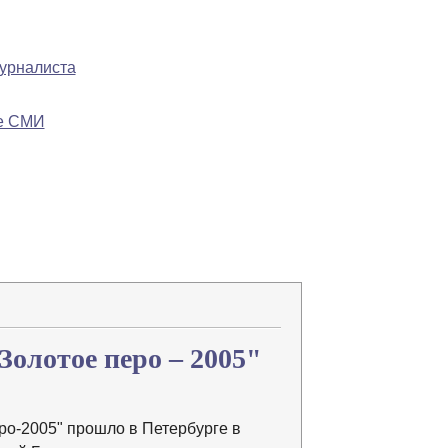
журналиста
ре СМИ
В закладки
олотое перо – 2005"
ро-2005" прошло в Петербурге в