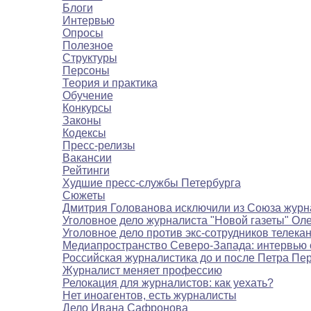
Блоги
Интервью
Опросы
Полезное
Структуры
Персоны
Теория и практика
Обучение
Конкурсы
Законы
Кодексы
Пресс-релизы
Вакансии
Рейтинги
Худшие пресс-службы Петербурга
Сюжеты
Дмитрия Голованова исключили из Союза журн
Уголовное дело журналиста "Новой газеты" Ол
Уголовное дело против экс-сотрудников телека
Медиапространство Северо-Запада: интервью 
Российская журналистика до и после Петра Пе
Журналист меняет профессию
Релокация для журналистов: как уехать?
Нет иноагентов, есть журналисты
Дело Ивана Сафронова