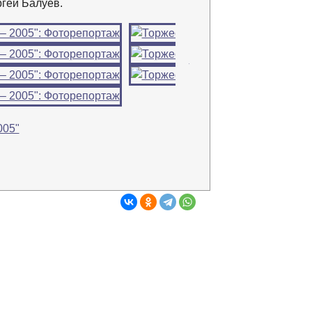
ргей Балуев.
→