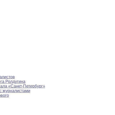
алистов
ега Ролдугина
нала «Санкт-Петербург»
с журналистами
рвого