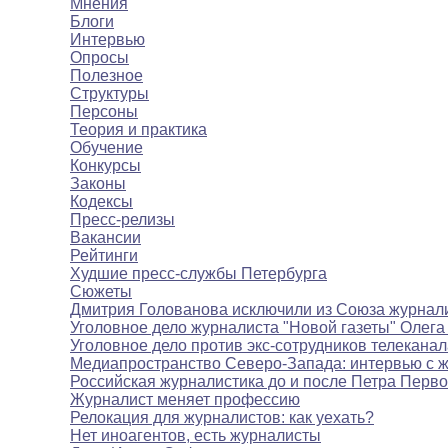
Мнения
Блоги
Интервью
Опросы
Полезное
Структуры
Персоны
Теория и практика
Обучение
Конкурсы
Законы
Кодексы
Пресс-релизы
Вакансии
Рейтинги
Худшие пресс-службы Петербурга
Сюжеты
Дмитрия Голованова исключили из Союза журнал
Уголовное дело журналиста "Новой газеты" Олега
Уголовное дело против экс-сотрудников телекана
Медиапространство Северо-Запада: интервью с 
Российская журналистика до и после Петра Перво
Журналист меняет профессию
Релокация для журналистов: как уехать?
Нет иноагентов, есть журналисты