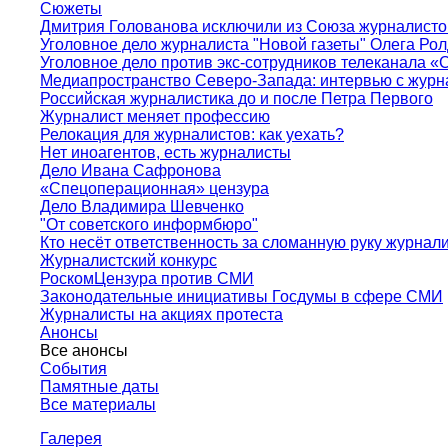
Сюжеты
Дмитрия Голованова исключили из Союза журналисто
Уголовное дело журналиста "Новой газеты" Олега Ро
Уголовное дело против экс-сотрудников телеканала «
Медиапространство Северо-Запада: интервью с журн
Российская журналистика до и после Петра Первого
Журналист меняет профессию
Релокация для журналистов: как уехать?
Нет иноагентов, есть журналисты
Дело Ивана Сафронова
«Спецоперационная» цензура
Дело Владимира Шевченко
"От советского информбюро"
Кто несёт ответственность за сломанную руку журнал
Журналистский конкурс
РоскомЦензура против СМИ
Законодательные инициативы Госдумы в сфере СМИ
Журналисты на акциях протеста
Анонсы
Все анонсы
События
Памятные даты
Все материалы
Галерея