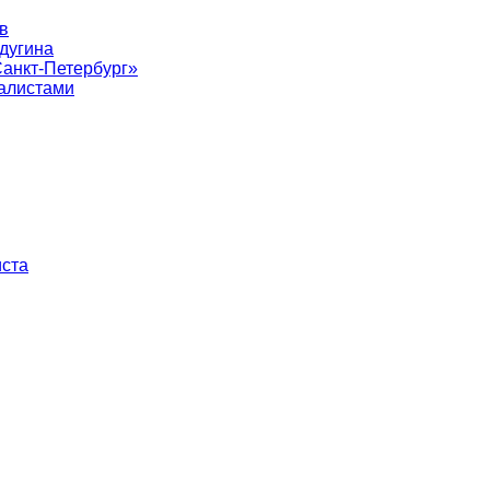
в
лдугина
Санкт-Петербург»
алистами
иста