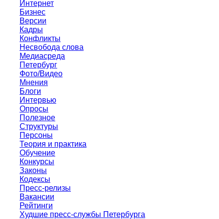
Интернет
Бизнес
Версии
Кадры
Конфликты
Несвобода слова
Медиасреда
Петербург
Фото/Видео
Мнения
Блоги
Интервью
Опросы
Полезное
Структуры
Персоны
Теория и практика
Обучение
Конкурсы
Законы
Кодексы
Пресс-релизы
Вакансии
Рейтинги
Худшие пресс-службы Петербурга