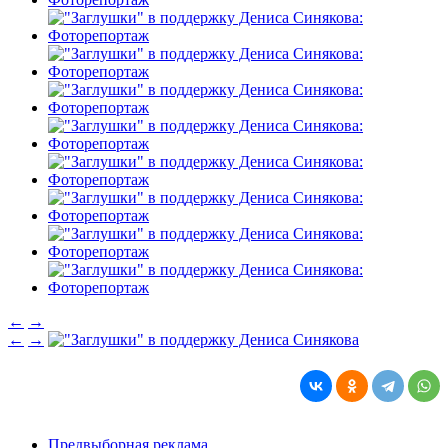
←
→
←
→
Предвыборная реклама