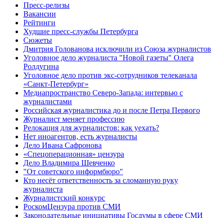
Пресс-релизы
Вакансии
Рейтинги
Худшие пресс-службы Петербурга
Сюжеты
Дмитрия Голованова исключили из Союза журналистов
Уголовное дело журналиста "Новой газеты" Олега
Ролдугина
Уголовное дело против экс-сотрудников телеканала
«Санкт-Петербург»
Медиапространство Северо-Запада: интервью с
журналистами
Российская журналистика до и после Петра Первого
Журналист меняет профессию
Релокация для журналистов: как уехать?
Нет иноагентов, есть журналисты
Дело Ивана Сафронова
«Спецоперационная» цензура
Дело Владимира Шевченко
"От советского информбюро"
Кто несёт ответственность за сломанную руку
журналиста
Журналистский конкурс
РоскомЦензура против СМИ
Законодательные инициативы Госдумы в сфере СМИ