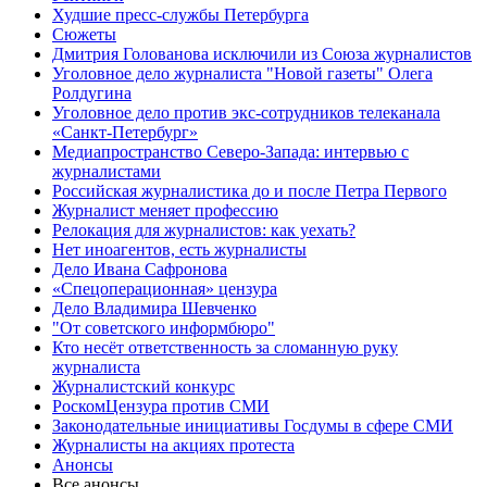
Худшие пресс-службы Петербурга
Сюжеты
Дмитрия Голованова исключили из Союза журналистов
Уголовное дело журналиста "Новой газеты" Олега
Ролдугина
Уголовное дело против экс-сотрудников телеканала
«Санкт-Петербург»
Медиапространство Северо-Запада: интервью с
журналистами
Российская журналистика до и после Петра Первого
Журналист меняет профессию
Релокация для журналистов: как уехать?
Нет иноагентов, есть журналисты
Дело Ивана Сафронова
«Спецоперационная» цензура
Дело Владимира Шевченко
"От советского информбюро"
Кто несёт ответственность за сломанную руку
журналиста
Журналистский конкурс
РоскомЦензура против СМИ
Законодательные инициативы Госдумы в сфере СМИ
Журналисты на акциях протеста
Анонсы
Все анонсы