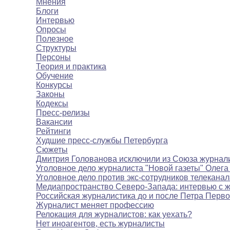
Мнения
Блоги
Интервью
Опросы
Полезное
Структуры
Персоны
Теория и практика
Обучение
Конкурсы
Законы
Кодексы
Пресс-релизы
Вакансии
Рейтинги
Худшие пресс-службы Петербурга
Сюжеты
Дмитрия Голованова исключили из Союза журнал
Уголовное дело журналиста "Новой газеты" Олега
Уголовное дело против экс-сотрудников телекана
Медиапространство Северо-Запада: интервью с 
Российская журналистика до и после Петра Перво
Журналист меняет профессию
Релокация для журналистов: как уехать?
Нет иноагентов, есть журналисты