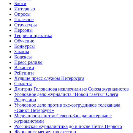
Блоги
Интервью
Опросы
Полезное
Структуры
Персоны
Теория и практика
Обучение
Конкурсы
Законы
Кодексы
Пресс-релизы
Вакансии
Рейтинги
Худшие пресс-службы Петербурга
Сюжеты
Дмитрия Голованова исключили из Союза журналистов
Уголовное дело журналиста "Новой газеты" Олега
Ролдугина
Уголовное дело против экс-сотрудников телеканала
«Санкт-Петербург»
Медиапространство Северо-Запада: интервью с
журналистами
Российская журналистика до и после Петра Первого
Журналист меняет профессию