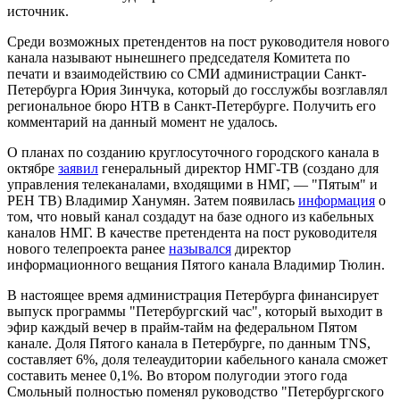
источник.
Среди возможных претендентов на пост руководителя нового
канала называют нынешнего председателя Комитета по
печати и взаимодействию со СМИ администрации Санкт-
Петербурга Юрия Зинчука, который до госслужбы возглавлял
региональное бюро НТВ в Санкт-Петербурге. Получить его
комментарий на данный момент не удалось.
О планах по созданию круглосуточного городского канала в
октябре
заявил
генеральный директор НМГ-ТВ (создано для
управления телеканалами, входящими в НМГ, — "Пятым" и
РЕН ТВ) Владимир Ханумян. Затем появилась
информация
о
том, что новый канал создадут на базе одного из кабельных
каналов НМГ. В качестве претендента на пост руководителя
нового телепроекта ранее
назывался
директор
информационного вещания Пятого канала Владимир Тюлин.
В настоящее время администрация Петербурга финансирует
выпуск программы "Петербургский час", который выходит в
эфир каждый вечер в прайм-тайм на федеральном Пятом
канале. Доля Пятого канала в Петербурге, по данным TNS,
составляет 6%, доля телеаудитории кабельного канала сможет
составить менее 0,1%. Во втором полугодии этого года
Смольный полностью поменял руководство "Петербургского