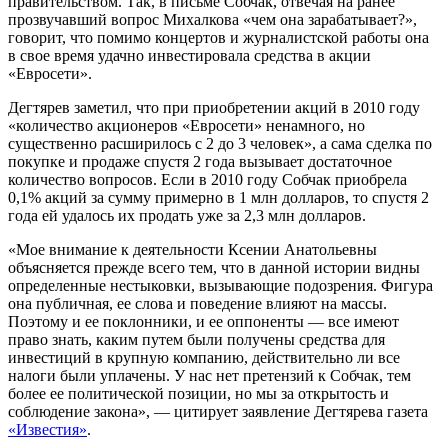
правительством. Так, в письме Собчак, отвечая на ранее
прозвучавший вопрос Михалкова «чем она зарабатывает?»,
говорит, что помимо концертов и журналистской работы она
в свое время удачно инвестировала средства в акции
«Евросети».
Дегтярев заметил, что при приобретении акций в 2010 году
«количество акционеров «Евросети» ненамного, но
существенно расширилось с 2 до 3 человек», а сама сделка по
покупке и продаже спустя 2 года вызывает достаточное
количество вопросов. Если в 2010 году Собчак приобрела
0,1% акций за сумму примерно в 1 млн долларов, то спустя 2
года ей удалось их продать уже за 2,3 млн долларов.
«Мое внимание к деятельности Ксении Анатольевны
объясняется прежде всего тем, что в данной истории видны
определенные нестыковки, вызывающие подозрения. Фигура
она публичная, ее слова и поведение влияют на массы.
Поэтому и ее поклонники, и ее оппоненты — все имеют
право знать, каким путем были получены средства для
инвестиций в крупную компанию, действительно ли все
налоги были уплачены. У нас нет претензий к Собчак, тем
более ее политической позиции, но мы за открытость и
соблюдение закона», — цитирует заявление Дегтярева газета
«Известия»
.