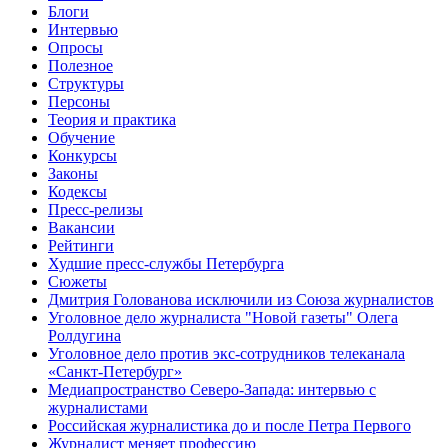
Блоги
Интервью
Опросы
Полезное
Структуры
Персоны
Теория и практика
Обучение
Конкурсы
Законы
Кодексы
Пресс-релизы
Вакансии
Рейтинги
Худшие пресс-службы Петербурга
Сюжеты
Дмитрия Голованова исключили из Союза журналистов
Уголовное дело журналиста "Новой газеты" Олега
Ролдугина
Уголовное дело против экс-сотрудников телеканала
«Санкт-Петербург»
Медиапространство Северо-Запада: интервью с
журналистами
Российская журналистика до и после Петра Первого
Журналист меняет профессию