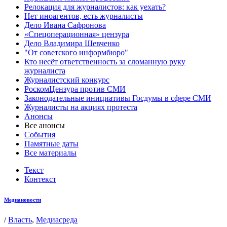
Релокация для журналистов: как уехать?
Нет иноагентов, есть журналисты
Дело Ивана Сафронова
«Спецоперационная» цензура
Дело Владимира Шевченко
"От советского информбюро"
Кто несёт ответственность за сломанную руку
журналиста
Журналистский конкурс
РоскомЦензура против СМИ
Законодательные инициативы Госдумы в сфере СМИ
Журналисты на акциях протеста
Анонсы
Все анонсы
События
Памятные даты
Все материалы
Текст
Контекст
Медиановости
/
Власть
,
Медиасреда