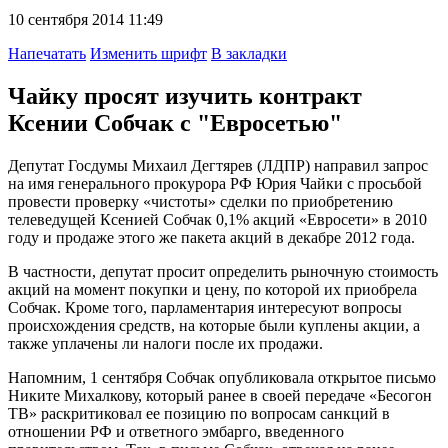
10 сентября 2014 11:49
Напечатать
Изменить шрифт
В закладки
Чайку просят изучить контракт
Ксении Собчак с "Евросетью"
Депутат Госдумы Михаил Дегтярев (ЛДПР) направил запрос
на имя генерального прокурора РФ Юрия Чайки с просьбой
провести проверку «чистоты» сделки по приобретению
телеведущей Ксенией Собчак 0,1% акций «Евросети» в 2010
году и продаже этого же пакета акций в декабре 2012 года.
В частности, депутат просит определить рыночную стоимость
акций на момент покупки и цену, по которой их приобрела
Собчак. Кроме того, парламентария интересуют вопросы
происхождения средств, на которые были куплены акции, а
также уплачены ли налоги после их продажи.
Напомним, 1 сентября Собчак опубликовала открытое письмо
Никите Михалкову, который ранее в своей передаче «Бесогон
ТВ» раскритиковал ее позицию по вопросам санкций в
отношении РФ и ответного эмбарго, введенного