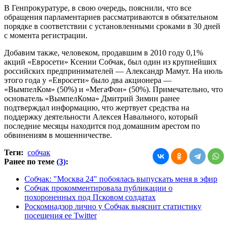
В Генпрокуратуре, в свою очередь, пояснили, что все
обращения парламентариев рассматриваются в обязательном
порядке в соответствии с установленными сроками в 30 дней
с момента регистрации.
Добавим также, человеком, продавшим в 2010 году 0,1%
акций «Евросети» Ксении Собчак, был один из крупнейших
российских предпринимателей — Александр Мамут. На июль
этого года у «Евросети» было два акционера —
«ВымпелКом» (50%) и «МегаФон» (50%). Примечательно, что
основатель «ВымпелКома» Дмитрий Зимин ранее
подтверждал информацию, что жертвует средства на
поддержку деятельности Алексея Навального, который
последние месяцы находится под домашним арестом по
обвинениям в мошенничестве.
Теги:
собчак
Ранее по теме
(3)
:
Собчак: "Москва 24" побоялась выпускать меня в эфир
Собчак прокомментировала публикации о
похороненных под Псковом солдатах
Роскомнадзор лично у Собчак выяснит статистику
посещения ее Twitter