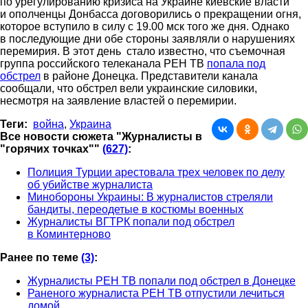
по урегулированию кризиса на Украине киевские власти
и ополченцы Донбасса договорились о прекращении огня,
которое вступило в силу с 19.00 мск того же дня. Однако
в последующие дни обе стороны заявляли о нарушениях
перемирия. В этот день стало известно, что съемочная
группа российского телеканала РЕН ТВ
попала под
обстрел
в районе Донецка. Представители канала
сообщали, что обстрел вели украинские силовики,
несмотря на заявление властей о перемирии.
Теги:
война
,
Украина
Все новости сюжета "Журналисты в
"горячих точках""
(627)
:
Полиция Турции арестовала трех человек по делу
об убийстве журналиста
Минобороны Украины: В журналистов стреляли
бандиты, переодетые в костюмы военных
Журналисты ВГТРК попали под обстрел
в Коминтерново
Ранее по теме
(3)
:
Журналисты РЕН ТВ попали под обстрел в Донецке
Раненого журналиста РЕН ТВ отпустили лечиться
домой