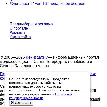
Журналисты "Рен ТВ" попали под обстрел
Предвыборная реклама
О портале
Реклама
Карта сайта
© 2003—2026
Лениздат.Ру
— информационный портал
медиасообщества Санкт-Петербурга, Ленобласти и
Северо-Западного региона.
Правила использования содержания сайта.
Политика
конфиденциальности.
Наш сайт использует куки. Продолжая
пользоваться данным сайтом, вы
Свидетельство о регистрации средства массовой
подтверждаете свое согласие на
использование файлов cookie в соответствии с
информации ЭЛ №ФС77-91046, выданное 10.03.2026
настоящим уведомлением и
Политикой
Федеральной службой по надзору в сфере связи,
конфиденциальности
.
информационных технологий и массовых коммуникаций
Я согласен
(Роскомнадзор)