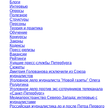
Блоги
Интервью
Опросы
Полезное
Структуры
Персоны
Теория и практика
Обучение
Конкурсы
Законы
Кодексы
Пресс-релизы
Вакансии
Рейтинги
Худшие пресс-службы Петербурга
Сюжеты
Дмитрия Голованова исключили из Союза
журналистов
Уголовное дело журналиста "Новой газеты" Олега
Ролдугина
Уголовное дело против экс-сотрудников телеканала
«Санкт-Петербург»
Медиапространство Северо-Запада: интервью с
журналистами
Российская журналистика до и после Петра Первого