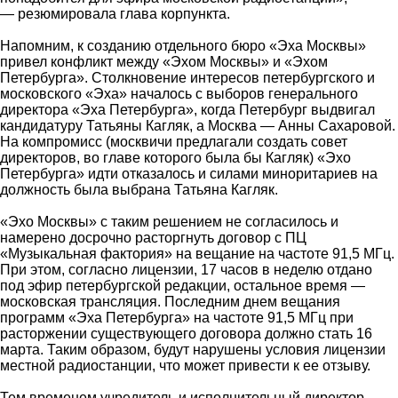
― резюмировала глава корпункта.
Напомним, к созданию отдельного бюро «Эха Москвы»
привел конфликт между «Эхом Москвы» и «Эхом
Петербурга». Столкновение интересов петербургского и
московского «Эха» началось с выборов генерального
директора «Эха Петербурга», когда Петербург выдвигал
кандидатуру Татьяны Кагляк, а Москва — Анны Сахаровой.
На компромисс (москвичи предлагали создать совет
директоров, во главе которого была бы Кагляк) «Эхо
Петербурга» идти отказалось и силами миноритариев на
должность была выбрана Татьяна Кагляк.
«Эхо Москвы» с таким решением не согласилось и
намерено досрочно расторгнуть договор с ПЦ
«Музыкальная фактория» на вещание на частоте 91,5 МГц.
При этом, согласно лицензии, 17 часов в неделю отдано
под эфир петербургской редакции, остальное время —
московская трансляция. Последним днем вещания
программ «Эха Петербурга» на частоте 91,5 МГц при
расторжении существующего договора должно стать 16
марта. Таким образом, будут нарушены условия лицензии
местной радиостанции, что может привести к ее отзыву.
Тем временем учредитель и исполнительный директор