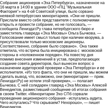
Собрание акционеров «Эха Петербурга», назначенное на
16 марта в 14:00 в здании ООО «ПЦ "Музыкальная
Фактория"» на 4-ой Советской улице, было сорвано
неявкой петербургских миноритариев. «Они не пришли.
Прислали вместо себя представителя с полномочиями
открыть и провести собрание, но не голосовать, ―
сообщила Лениздат.Ру глава петербургского бюро и
заместитель главреда «Эха Москвы» Ольга Бычкова. ―
Голосование имеет смысл только при наличии кворума, а
присутствовали только московские акционеры.
Соответственно, собрание было сорвано». Она также
отметила, что встреча была инициирована с московской
стороны в «положенном порядке». На повестку дня
помимо внесения изменений в устав, предполагающих
создание совета директоров, был вынесен вопрос о
назначении аудиторской проверки «Эха Петербурга» и ее
исполнителя. «Из того факта, что они не пришли, мы можем
сделать вывод, что, возможно, они (миноритарии ― прим.
Лениздат.Ру) не хотели этой проверки», ― полагает
Бычкова. С ней солидарен главред «Эха Москвы» Алексей
Венедиктов, разместивший сообщение об итогах собрания
в своем Twitter. «Миноритарии Эхо СПб сорвали
проведение акционерного собрания - испугались аудита.
Чего испугались? Что скрываем? Нехорошо», ― пишет
Венедиктов.