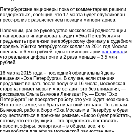
Петербургские акционеры пока от комментариев решили
воздержаться, сообщив, что 17 марта будет опубликован
пресс-релиз с разъяснением позиции миноритариев.
Напомним, ранее руководство московской радиостанции
планировало инициировать аудит «Эха Петербурга» и
предъявить претензии петербургскому филиалу в судебном
порядке. Убытки петербургских коллег за 2014 год Москва
оценила в 6 млн рублей, однако миноритарии
настаивал
и,
что реальная цифра почти в 2 раза меньше – 3,5 млн
рублей.
16 марта 2015 года – последний официальный день
вещания «Эха Петербурга». В случае, если станция
продолжит вещать после полуночи 16 числа, московская
сторона примет меры и «не оставит это без внимания, ―
рассказала Ольга Бычкова Лениздат.Ру. ― Если "Эхо
Петербурга" не прекратит работу, это уже будет незаконно.
Это то же самое, что брать пиратский сигнал». По словам
Бычковой, работа бюро «Эха Москвы» в Петербурге будет
осуществляться в прежнем режиме. «Бюро будет работать,
потому что его функция – это продолжать поставлять
новости, эфиры, репортажи – в общем, все, что
понадобится для эфира московской радиостанции»,