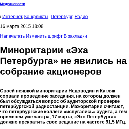
Медиановости
/
Интернет
,
Конфликты
,
Петербург
,
Радио
16 марта 2015 18:08
Напечатать
Изменить шрифт
В закладки
Миноритарии «Эха
Петербурга» не явились на
собрание акционеров
Своей неявкой миноритарии Недоводин и Кагляк
сорвали проведение заседания, на котором должен
был обсуждаться вопрос об аудиторской проверке
петербургской радиостанции. Мажоритарии считают,
что петербургские коллеги «испугались» аудита, а тем
временем уже завтра, 17 марта, «Эхо Петербурга»
должно прекратить свое вещание на частоте 91,5 МГц.