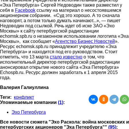
«Эха Петербурга» Сергей Недоводин также разместил у
себя в
Facebook
ссылку на материал о несостоявшемся
акционерном собрании. «Суд это хорошо. А то сначала
наговорят, а потом только думать начинают...», ― пишет
Недоводин под ссылкой. Речь идет об иске ЗАО «Эхо
Москвы» к сайту петербургской радиостанции
echomsk.spb.ru о незаконном использовании логотипа «Эха
Москвы», как сообщает «
Агентство Бизнес Новостей
».
Ресурс echomsk.spb.ru принадлежит учредителю «Эха
Петербурга» и находится под его руководством. Стоит
отметить, что 13 марта
стало известно
о том, что
исполнительный директор петербургской радиостанции
анонсировал открытие нового сайта «Эха Петербурга»
Echospb.ru. Ресурс должен заработать к 1 апреля 2015
года.
Валерия Галиуллина
Теги:
конфликт
Упоминаемые компании
(1)
:
Эхо Петербурга
Все новости сюжета "Эхо Раскола: война московских и
петербургских акционеров "Эха Петербурга""
(95)
: