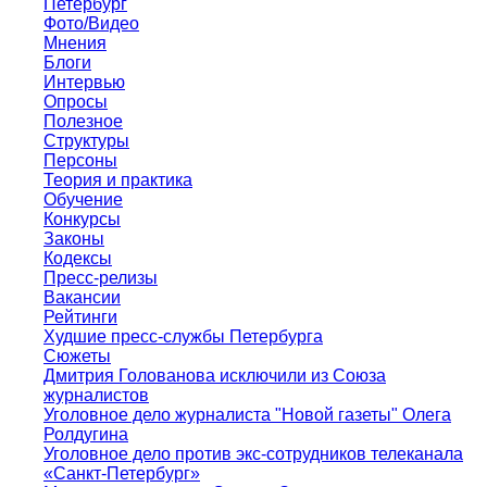
Петербург
Фото/Видео
Мнения
Блоги
Интервью
Опросы
Полезное
Структуры
Персоны
Теория и практика
Обучение
Конкурсы
Законы
Кодексы
Пресс-релизы
Вакансии
Рейтинги
Худшие пресс-службы Петербурга
Сюжеты
Дмитрия Голованова исключили из Союза
журналистов
Уголовное дело журналиста "Новой газеты" Олега
Ролдугина
Уголовное дело против экс-сотрудников телеканала
«Санкт-Петербург»