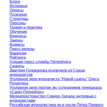
Блоги
Интервью
Опросы
Полезное
Структуры
Персоны
Теория и практика
Обучение
Конкурсы
Законы
Кодексы
Пресс-релизы
Вакансии
Рейтинги
Худшие пресс-службы Петербурга
Сюжеты
Дмитрия Голованова исключили из Союза
журналистов
Уголовное дело журналиста "Новой газеты" Олега
Ролдугина
Уголовное дело против экс-сотрудников телеканала
«Санкт-Петербург»
Медиапространство Северо-Запада: интервью с
журналистами
Российская журналистика до и после Петра Первого