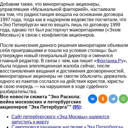
Добавим также, что миноритарные акционеры,
управлявшие «Музыкальной факторией», настаивали
на том, что радиостанция вещала на основании договора
1997 года, тогда как в надзорном ведомстве посчитали, что
«Эхо Петербурга» могло вещать лишь по договору 1999
года, однако тот был расторгнут мажоритариями («Эхом
Москвы») в связи с конфликтом акционеров.
После вынесения данного решения миноритарии объявили
себя проигравшими и пошли на условия столицы: был
утвержден новый генеральный директор и сменился
главный редактор. В связи с чем, как пишет «
Фонтанка.Ру
»,
была подана апелляционная жалоба сейчас, после
восстановления вещания и достижения договоренностей,
миноритарные акционеры не смогли объяснить: держатель
одного из пакетов сослался на действия юристов, юристы
в свою очередь — на нарушения в ходе судебного
разбирательства.
Все новости сюжета "Эхо Раскола:
война московских и петербургских
акционеров "Эха Петербурга""
(95)
:
Сайт петербургского «Эха Москвы» надеются
запустить к марту
Самопровозглашенное наследие «Эха Петербурга»