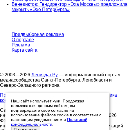
Венедиктов: Гендиректор «Эха Москвы» предложила
закрыть «Эхо Петербурга»
Предвыборная реклама
О портале
Реклама
Карта сайта
© 2003—2026
Лениздат.Ру
— информационный портал
медиасообщества Санкт-Петербурга, Ленобласти и
Северо-Западного региона.
Правила использования содержания сайта.
Политика
конфиденциальности.
Наш сайт использует куки. Продолжая
пользоваться данным сайтом, вы
Свидетельство о регистрации средства массовой
подтверждаете свое согласие на
использование файлов cookie в соответствии с
информации ЭЛ №ФС77-91046, выданное 10.03.2026
настоящим уведомлением и
Политикой
Федеральной службой по надзору в сфере связи,
конфиденциальности
.
информационных технологий и массовых коммуникаций
Я согласен