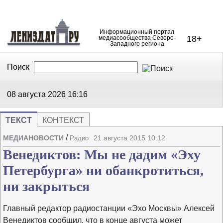
Информационный портал
18+
медиасообщества Северо-
Западного региона
Поиск
В Контакте
Telegram
08 августа 2026
16:16
ТЕКСТ
КОНТЕКСТ
Напечата
Изме
/
МЕДИАНОВОСТИ
21 августа 2015 10:12
Радио
Венедиктов: Мы не дадим «Эху
Петербурга» ни обанкротиться,
ни закрыться
Главный редактор радиостанции «Эхо Москвы» Алексей
Венедиктов сообщил, что в конце августа может