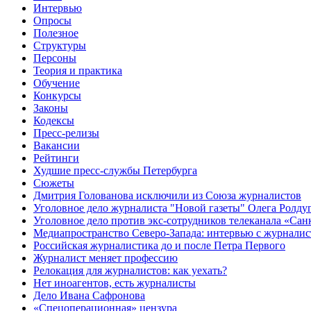
Интервью
Опросы
Полезное
Структуры
Персоны
Теория и практика
Обучение
Конкурсы
Законы
Кодексы
Пресс-релизы
Вакансии
Рейтинги
Худшие пресс-службы Петербурга
Сюжеты
Дмитрия Голованова исключили из Союза журналистов
Уголовное дело журналиста "Новой газеты" Олега Ролду
Уголовное дело против экс-сотрудников телеканала «Сан
Медиапространство Северо-Запада: интервью с журнали
Российская журналистика до и после Петра Первого
Журналист меняет профессию
Релокация для журналистов: как уехать?
Нет иноагентов, есть журналисты
Дело Ивана Сафронова
«Спецоперационная» цензура