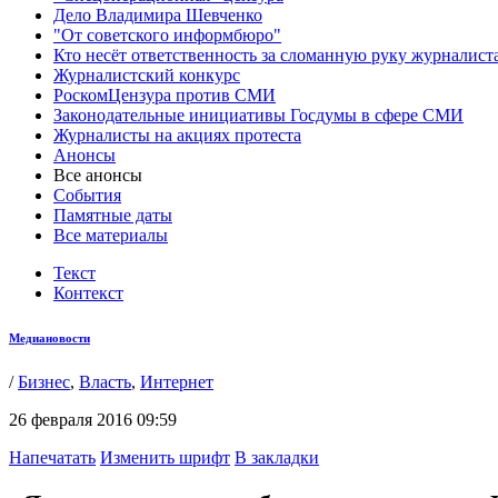
Дело Владимира Шевченко
"От советского информбюро"
Кто несёт ответственность за сломанную руку журналист
Журналистский конкурс
РоскомЦензура против СМИ
Законодательные инициативы Госдумы в сфере СМИ
Журналисты на акциях протеста
Анонсы
Все анонсы
События
Памятные даты
Все материалы
Текст
Контекст
Медиановости
/
Бизнес
,
Власть
,
Интернет
26 февраля 2016 09:59
Напечатать
Изменить шрифт
В закладки