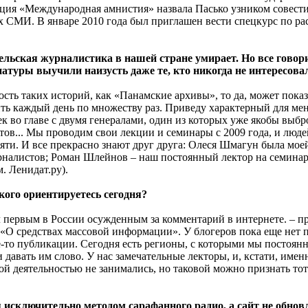
зация «Международная амнистия» назвала Пасько узником совест
х СМИ. В январе 2010 года был приглашен вести спецкурс по ра
ельская журналистика в нашей стране умирает. Но все говорит
туры выучили наизусть даже те, кто никогда не интересовал
сть таких историй, как «Панамские архивы», то да, может показ
ь каждый день по множеству раз. Приведу характерный для меня
ек во главе с двумя генералами, один из которых уже якобы выбр
стов... Мы проводим свои лекции и семинары с 2009 года, и люд
сяти. И все прекрасно знают друг друга: Олеся Шмагун была мое
алистов; Роман Шлейнов – наш постоянный лектор на семинара
. Ленидат.ру).
кого ориентируетесь сегодня?
л первым в России осужденным за комментарий в интернете. – при
а «О средствах массовой информации». У блогеров пока еще нет 
-то публикации. Сегодня есть регионы, с которыми мы постоянн
давать им слово. У нас замечательные лекторы, и, кстати, имен
й деятельностью не занимались, но таковой можно признать тот
исключительно методом сарафанного радио, а сайт не обновля