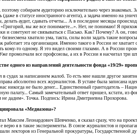
з, поэтому собираем аудиторию исключительно через знакомых. 
ь (даже в статусе иностранного агента), а задача именно на ун
 делать аудит, сдавать отчеты... А в последние месяцы происх
Григорий, вы же все понимаете...». Нет, не понимаю! Я прихожу
и и советуют не связываться с Пасько. Как? Почему? А он, гово
ь у бизнесмена хватило ума, такта, силы воли задать такие вопро
ак работает эта организация. Именно такого в России не хватае
ть кому-то одному. Я это видел своими глазами. А в России про
 Уже промолчали все профсоюзы, а их в России я насчитал три шт
тве одного из направлений деятельности фонда «19/29» пропи
ел в судах за написанием жалоб. То есть мне нашли другое занят
права абсолютно всех журналистов. В уставе была записана иде
 нас никогда не было денег... Единственный грантодатель – Нац
енную палату... Самый замечательный ответ пришел, кстати, из
ам не дадим». Точка. Подпись: Ирина Дмитриевна Прохорова.
ициировала «Медиазона»?
тал Максим Леонардович Шевченко, я сказал сразу, что на проект
 Не верю я в такие эксперименты. В союзе журналистов и пропаг
али лекторов из Генеральной прокуратуры, Государственной дум