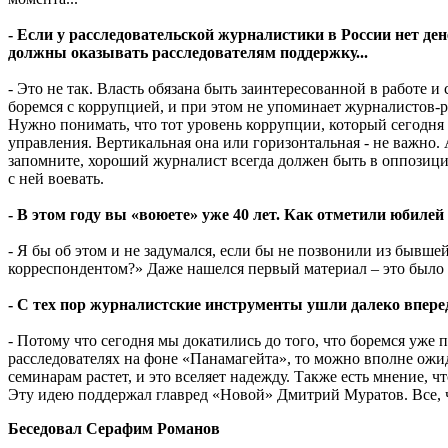
- Если у расследовательской журналистики в России нет ден
должны оказывать расследователям поддержку...
- Это не так. Власть обязана быть заинтересованной в работе 
боремся с коррупцией, и при этом не упоминает журналистов-р
Нужно понимать, что тот уровень коррупции, который сегодня е
управления. Вертикальная она или горизонтальная - не важно. 
запомните, хороший журналист всегда должен быть в оппозиции
с ней воевать.
- В этом году вы «воюете» уже 40 лет. Как отметили юбиле
- Я бы об этом и не задумался, если бы не позвонили из бывше
корреспондентом?» Даже нашелся первый материал – это было
- С тех пор журналистские инструменты ушли далеко впере
- Потому что сегодня мы докатились до того, что боремся уже
расследователях на фоне «Панамагейта», то можно вполне ожид
семинарам растет, и это вселяет надежду. Также есть мнение,
Эту идею поддержал главред «Новой» Дмитрий Муратов. Все, чт
Беседовал Серафим Романов