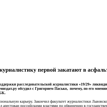
журналистику первой закатают в асфаль
поддержки расследовательской журналистики «19/29» ликвиди
низдат.ру обсудил с Григорием Пасько, почему, по его мнен
БК.
ссиональную карьеру. Закончил факультет журналистики Львовск
ыл арестован российскими властями по обвинению в государствен