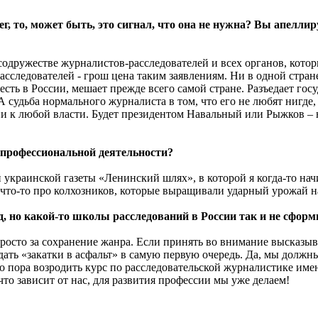
ег, то, может быть, это сигнал, что она не нужна? Вы апелл
и содружестве журналистов-расследователей и всех органов, кото
асследователей - грош цена таким заявлениям. Ни в одной стра
сть в России, мешает прежде всего самой стране. Разъедает гос
А судьба нормального журналиста в том, что его не любят нигде
 к любой власти. Будет президентом Навальный или Рыжков – не
й профессиональной деятельности?
й украинской газеты «Ленинский шлях», в которой я когда-то на
 что-то про колхозников, которые выращивали ударный урожай 
д, но какой-то школы расследований в России так и не сфор
 просто за сохранение жанра. Если принять во внимание высказы
ать «закатки в асфальт» в самую первую очередь. Да, мы должны
 что пора возродить курс по расследовательской журналистике им
о зависит от нас, для развития профессии мы уже делаем!