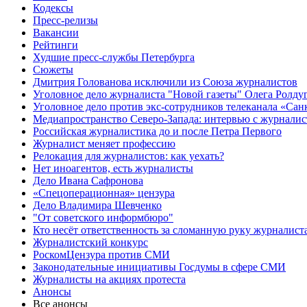
Кодексы
Пресс-релизы
Вакансии
Рейтинги
Худшие пресс-службы Петербурга
Сюжеты
Дмитрия Голованова исключили из Союза журналистов
Уголовное дело журналиста "Новой газеты" Олега Ролду
Уголовное дело против экс-сотрудников телеканала «Сан
Медиапространство Северо-Запада: интервью с журнали
Российская журналистика до и после Петра Первого
Журналист меняет профессию
Релокация для журналистов: как уехать?
Нет иноагентов, есть журналисты
Дело Ивана Сафронова
«Спецоперационная» цензура
Дело Владимира Шевченко
"От советского информбюро"
Кто несёт ответственность за сломанную руку журналист
Журналистский конкурс
РоскомЦензура против СМИ
Законодательные инициативы Госдумы в сфере СМИ
Журналисты на акциях протеста
Анонсы
Все анонсы