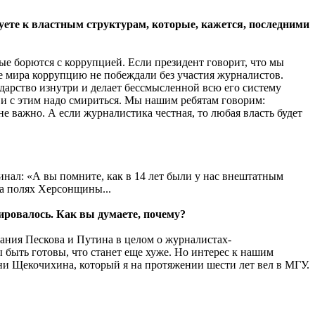
ируете к властным структурам, которые, кажется, последними
рые борются с коррупцией. Если президент говорит, что мы
не мира коррупцию не побеждали без участия журналистов.
ударство изнутри и делает бессмысленной всю его систему
, и с этим надо смириться. Мы нашим ребятам говорим:
 важно. А если журналистика честная, то любая власть будет
чинал: «А вы помните, как в 14 лет были у нас внештатным
на полях Херсонщины...
мировалось. Как вы думаете, почему?
вания Пескова и Путина в целом о журналистах-
 быть готовы, что станет еще хуже. Но интерес к нашим
ени Щекочихина, который я на протяжении шести лет вел в МГУ.