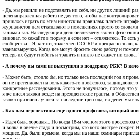
- Да, мы решили не подставлять ни себя, ни других лишний ра
целенаправленная работа не для того, чтобы нас контролироват
пришлось играть по этим идиотским правилам: платить штрафы,
журналистов нам отказывают в помещениях просто со словами «
занимай зал. На следующий день бизнесмену звонят фээсбэшник
виноват, то сажайте в тюрьму, а если нет – отвяжитесь. То ест
сообщества... Я, кстати, тоже член OCCRP и прекрасно знаю, к
взаимовыручки. Когда все могут бросить свою работу и помога
теперь их будут гнобить и травить и никто не скажет ни слова.
- А почему вы сами не выступили в поддержку РБК? В качес
- Может быть, стоило бы, но только весь последний год я пров
он не претендовал на роль какого-то профсоюза, защищающего 
конкретные расследования. Этого не получилось, потому что у
я же писал заявки везде: на президентские гранты, в Обществ
заявка признана лучшей за последние три года, но денег мы в
- Как вам перспективы еще одного профсоюза, который ин
- Идея была хорошая... Но когда 18-м членом этого профсоюза с
и волка в овечье стадо и посмотрим, кто кого быстрее сожрет.
мощнее. Да, были времена, когда мы на наши семинары приглаш
момента...