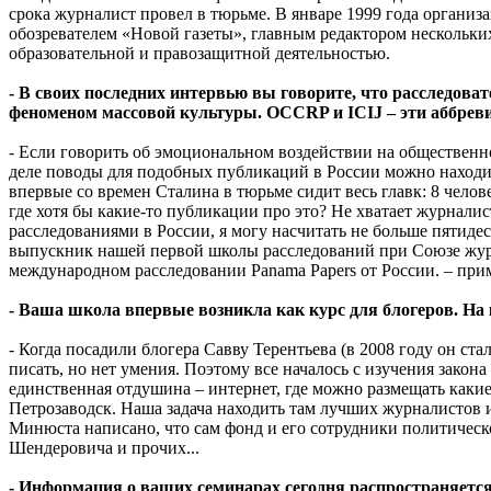
срока журналист провел в тюрьме. В январе 1999 года органи
обозревателем «Новой газеты», главным редактором нескольки
образовательной и правозащитной деятельностью.
- В своих последних интервью вы говорите, что расследоват
феноменом массовой культуры. OCCRP и ICIJ – эти аббревиа
- Если говорить об эмоциональном воздействии на общественно
деле поводы для подобных публикаций в России можно находит
впервые со времен Сталина в тюрьме сидит весь главк: 8 челов
где хотя бы какие-то публикации про это? Не хватает журнали
расследованиями в России, я могу насчитать не больше пятиде
выпускник нашей первой школы расследований при Союзе журн
международном расследовании Panama Papers от России. – прим
- Ваша школа впервые возникла как курс для блогеров. На 
- Когда посадили блогера Савву Терентьева (в 2008 году он ста
писать, но нет умения. Поэтому все началось с изучения закон
единственная отдушина – интернет, где можно размещать какие
Петрозаводск. Наша задача находить там лучших журналистов и 
Минюста написано, что сам фонд и его сотрудники политическо
Шендеровича и прочих...
- Информация о ваших семинарах сегодня распространяется 