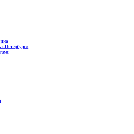
гина
кт-Петербург»
стами
а