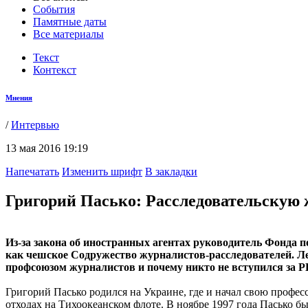
События
Памятные даты
Все материалы
Текст
Контекст
Мнения
/
Интервью
13 мая 2016 19:19
Напечатать
Изменить шрифт
В закладки
Григорий Пасько: Расследовательскую 
Из-за закона об иностранных агентах руководитель Фонда 
как чешское Содружество журналистов-расследователей. Ле
профсоюзом журналистов и почему никто не вступился за Р
Григорий Пасько родился на Украине, где и начал свою профе
отходах на Тихоокеанском флоте. В ноябре 1997 года Пасько б