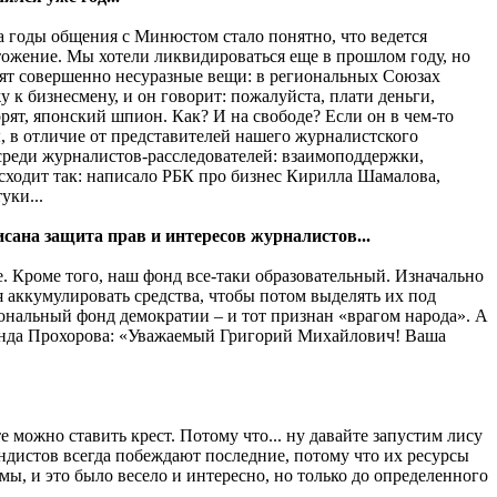
За годы общения с Минюстом стало понятно, что ведется
ичтожение. Мы хотели ликвидироваться еще в прошлом году, но
одят совершенно несуразные вещи: в региональных Союзах
 к бизнесмену, и он говорит: пожалуйста, плати деньги,
рят, японский шпион. Как? И на свободе? Если он в чем-то
сы, в отличие от представителей нашего журналистского
т среди журналистов-расследователей: взаимоподдержки,
исходит так: написало РБК про бизнес Кирилла Шамалова,
уки...
сана защита прав и интересов журналистов...
ие. Кроме того, наш фонд все-таки образовательный. Изначально
я аккумулировать средства, чтобы потом выделять их под
иональный фонд демократии – и тот признан «врагом народа». А
 фонда Прохорова: «Уважаемый Григорий Михайлович! Ваша
е можно ставить крест. Потому что... ну давайте запустим лису
андистов всегда побеждают последние, потому что их ресурсы
ы, и это было весело и интересно, но только до определенного