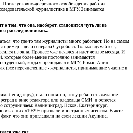
и. После условно-досрочного освобождения работал
сследовательской журналистике в МГУ. Занимается
 о том, что она, наоборот, становится чуть ли не
ся расследованиями...
аться, что где-то там журналисты много работают. Но на самом
 пример – дело генерала Сугробова. Только вдумайтесь,
осился из окна. Процесс уже начался и идет четыре месяца. И
ей, которые более-менее постоянно занимаются
й студенткой, когда я преподавал в МГУ; Роман Анин –
х (все перечисленные - журналисты, принимавшие участие в
м. Ленидат.ру,), стало понятно, что у ребят есть желание
преград в виде редактора или владельца СМИ, и остается
о сотрудничаем: Калининград, Псков, Екатеринбург,
но из-за них «19/29» признали иностранным агентом. В акте
 факт, что они приглашали на свои лекции Акунина,
лся уже год...