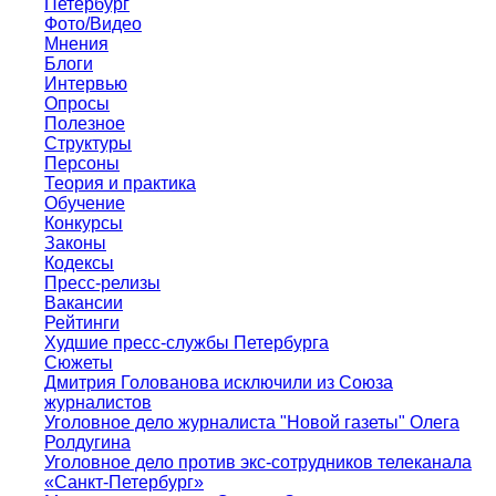
Петербург
Фото/Видео
Мнения
Блоги
Интервью
Опросы
Полезное
Структуры
Персоны
Теория и практика
Обучение
Конкурсы
Законы
Кодексы
Пресс-релизы
Вакансии
Рейтинги
Худшие пресс-службы Петербурга
Сюжеты
Дмитрия Голованова исключили из Союза
журналистов
Уголовное дело журналиста "Новой газеты" Олега
Ролдугина
Уголовное дело против экс-сотрудников телеканала
«Санкт-Петербург»