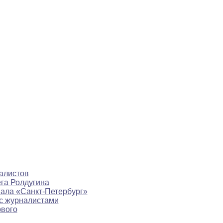
алистов
ега Ролдугина
нала «Санкт-Петербург»
с журналистами
рвого