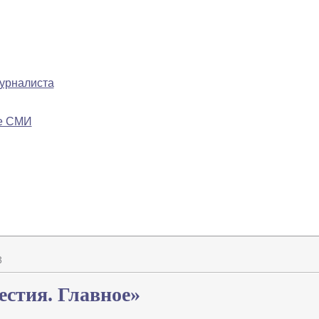
журналиста
ре СМИ
3
естия. Главное»