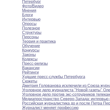
Петербург
Фото/Видео
Мнения
Блоги
Интервью
Опросы
Полезное
Структуры
Персоны
Теория и практика
Обучение
Конкурсы
Законы
Кодексы
Пресс-релизы
Вакансии
Рейтинги
Худшие пресс-службы Петербурга
Сюжеты
Дмитрия Голованова исключили из Союза журн
Уголовное дело журналиста "Новой газеты" Ол
Уголовное дело против экс-сотрудников телека
Медиапространство Северо-Запада: интервью 
Российская журналистика до и после Петра Пе
Журналист меняет профессию