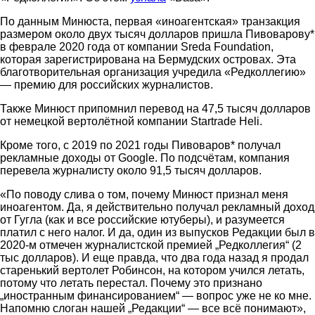
По данным Минюста, первая «иноагентская» транзакция
размером около двух тысяч долларов пришла Пивоварову*
в феврале 2020 года от компании Sreda Foundation,
которая зарегистрирована на Бермудских островах. Эта
благотворительная организация учредила «Редколлегию»
— премию для российских журналистов.
Также Минюст припомнил перевод на 47,5 тысяч долларов
от немецкой вертолётной компании Startrade Heli.
Кроме того, с 2019 по 2021 годы Пивоваров* получал
рекламные доходы от Google. По подсчётам, компания
перевела журналисту около 91,5 тысяч долларов.
«По поводу слива о том, почему Минюст признал меня
иноагентом. Да, я действительно получал рекламный доход
от Гугла (как и все российские ютуберы), и разумеется
платил с него налог. И да, один из выпусков Редакции был в
2020-м отмечен журналистской премией „Редколлегия“ (2
тыс долларов). И еще правда, что два года назад я продал
старенький вертолет Робинсон, на котором учился летать,
потому что летать перестал. Почему это признано
„иностранным финансированием“ — вопрос уже не ко мне.
Напомню слоган нашей „Редакции“ — все всё понимают»,