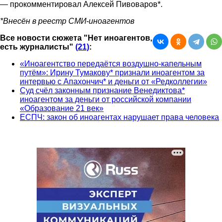
— прокомментировал Алексей Пивоваров*.
*Внесён в реестр СМИ-иноагентов
Все новости сюжета "Нет иноагентов,
есть журналисты"
(21)
:
«Иноагентство передаётся воздушно-капельным
путём»: Ирину Тумакову* признали иноагентом за
интервью с Апахончич* и деньги от «Редколлегии»
Суд счёл законным признание Венедиктова*
иноагентом за деньги от российской компании
«Образование 21 век»
ЕСПЧ: закон об иноагентах нарушает права человека