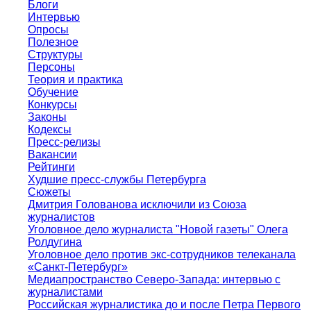
Блоги
Интервью
Опросы
Полезное
Структуры
Персоны
Теория и практика
Обучение
Конкурсы
Законы
Кодексы
Пресс-релизы
Вакансии
Рейтинги
Худшие пресс-службы Петербурга
Сюжеты
Дмитрия Голованова исключили из Союза
журналистов
Уголовное дело журналиста "Новой газеты" Олега
Ролдугина
Уголовное дело против экс-сотрудников телеканала
«Санкт-Петербург»
Медиапространство Северо-Запада: интервью с
журналистами
Российская журналистика до и после Петра Первого