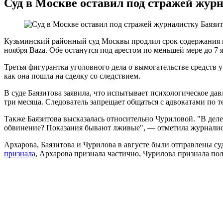
Суд в Москве оставил под стражей жур
Кузьминский районный суд Москвы продлил срок содержания в
ноября Baza. Обе останутся под арестом по меньшей мере до 7 
Третья фигурантка уголовного дела о вымогательстве средств 
как она пошла на сделку со следствием.
В суде Баязитова заявила, что испытывает психологическое давл
три месяца. Следователь запрещает общаться с адвокатами по 
Также Баязитова высказалась относительно Чуриловой. "В деле
обвинение? Показания бывают лживые", — отметила журналис
Архарова, Баязитова и Чурилова в августе были отправлены су
признала
, Архарова признала частично, Чурилова признала по