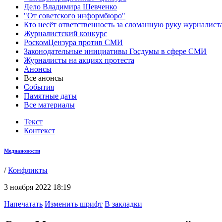
Дело Владимира Шевченко
"От советского информбюро"
Кто несёт ответственность за сломанную руку журналист
Журналистский конкурс
РоскомЦензура против СМИ
Законодательные инициативы Госдумы в сфере СМИ
Журналисты на акциях протеста
Анонсы
Все анонсы
События
Памятные даты
Все материалы
Текст
Контекст
Медиановости
/
Конфликты
3 ноября 2022 18:19
Напечатать
Изменить шрифт
В закладки