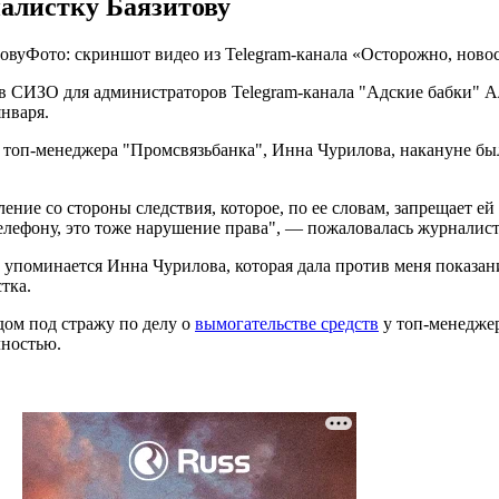
налистку Баязитову
Фото: скриншот видео из Telegram-канала «Осторожно, ново
 СИЗО для администраторов Telegram-канала "Адские бабки" Ал
января.
у топ-менеджера "Промсвязьбанка", Инна Чурилова, накануне бы
ение со стороны следствия, которое, по ее словам, запрещает ей 
телефону, это тоже нарушение права", — пожаловалась журналист
 упоминается Инна Чурилова, которая дала против меня показан
тка.
дом под стражу по делу о
вымогательстве средств
у топ-менеджер
лностью.