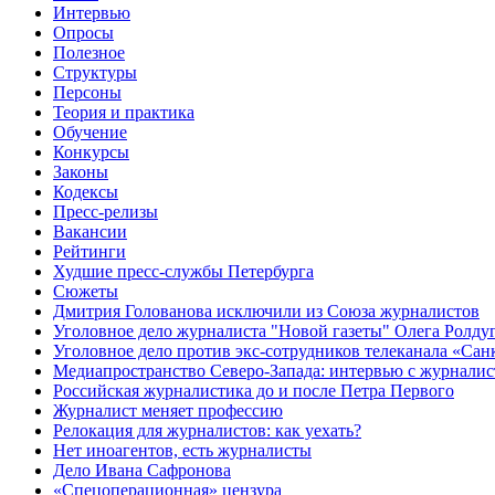
Интервью
Опросы
Полезное
Структуры
Персоны
Теория и практика
Обучение
Конкурсы
Законы
Кодексы
Пресс-релизы
Вакансии
Рейтинги
Худшие пресс-службы Петербурга
Сюжеты
Дмитрия Голованова исключили из Союза журналистов
Уголовное дело журналиста "Новой газеты" Олега Ролду
Уголовное дело против экс-сотрудников телеканала «Сан
Медиапространство Северо-Запада: интервью с журнали
Российская журналистика до и после Петра Первого
Журналист меняет профессию
Релокация для журналистов: как уехать?
Нет иноагентов, есть журналисты
Дело Ивана Сафронова
«Спецоперационная» цензура