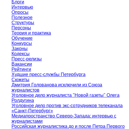
Блоги
Интервью
Опросы
Полезное
Структуры
Персоны
Теория и практика
Обучение
Конкурсы
Законы
Кодексы
Пресс-релизы
Вакансии
Рейтинги
Худшие пресс-службы Петербурга
Сюжеты
Дмитрия Голованова исключили из Союза
журналистов
Уголовное дело журналиста "Новой газеты" Олега
Ролдугина
Уголовное дело против экс-сотрудников телеканала
«Санкт-Петербург»
Медиапространство Северо-Запада: интервью с
журналистами
Российская журналистика до и после Петра Первого