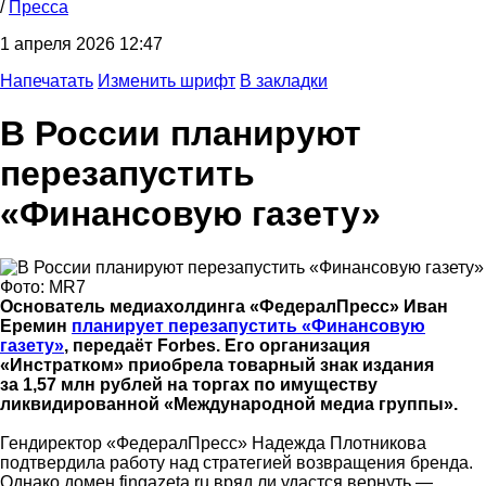
/
Пресса
1 апреля 2026 12:47
Напечатать
Изменить шрифт
В закладки
В России планируют
перезапустить
«Финансовую газету»
Фото: MR7
Основатель медиахолдинга «ФедералПресс» Иван
Еремин
планирует перезапустить «Финансовую
газету»
, передаёт Forbes. Его организация
«Инстратком» приобрела товарный знак издания
за 1,57 млн рублей на торгах по имуществу
ликвидированной «Международной медиа группы».
Гендиректор «ФедералПресс» Надежда Плотникова
подтвердила работу над стратегией возвращения бренда.
Однако домен fingazeta.ru вряд ли удастся вернуть —