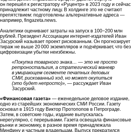
он перешёл к регистратору «Руцентр» в 2023 году и сейчас
принадлежит частному лицу. В холдинге это не считают
препятствием: подготовлены альтернативные адреса —
например, fingazeta.news.
Аналитики оценивают затраты на запуск в 100−200 млн
рублей. Президент Ассоциации интернет-издателей Иван
Засурский называет проект рискованным. Он прогнозирует
тираж не выше 20 000 экземпляров и подчёркивает, что без
цифровизации убытки неизбежны.
«Покупка товарного знака… — это не просто
ретроностальгия, а стратегический маневр
в умирающем сегменте печатных деловых
СМИ, рискованный ход, но может окупиться
(это будет непросто)», —
рассуждает Иван
Засурский.
«Финансовая газета»
— еженедельное деловое издание,
одно из старейших экономических СМИ России. Газету
основал в 1915 году Виктор Протопопов в Петрограде.
Затем, в советские годы, издание выпускалась
нерегулярно, с перерывами.
Газета освещала финансовые
рынки и экономику, в разное время принадлежала
Минфину и частным владельцам. Выпуск прекратился