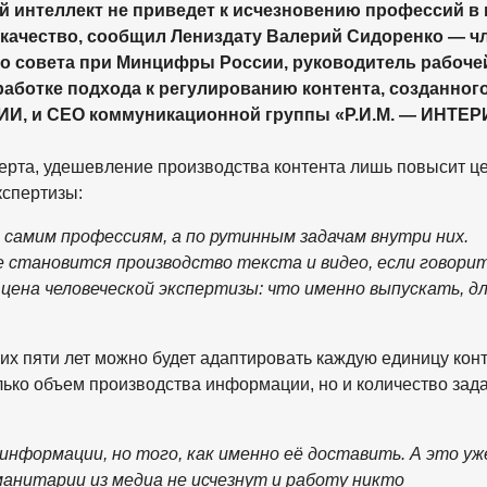
 интеллект не приведет к исчезновению профессий в 
 качество, сообщил Лениздату Валерий Сидоренко — ч
о совета при Минцифры России, руководитель рабоче
аботке подхода к регулированию контента, созданного
ИИ, и СЕО коммуникационной группы «Р.И.М. — ИНТЕР
ерта, удешевление производства контента лишь повысит ц
кспертизы:
 самим профессиям, а по рутинным задачам внутри них.
е становится производство текста и видео, если говори
цена человеческой экспертизы: что именно выпускать, д
их пяти лет можно будет адаптировать каждую единицу кон
лько объем производства информации, но и количество зад
нформации, но того, как именно её доставить. А это уж
манитарии из медиа не исчезнут и работу никто