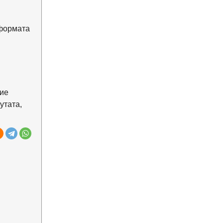
 формата
ие
утата,