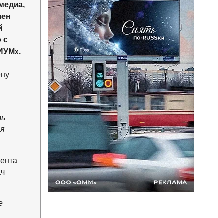
медиа,
лен
й
 с
ИУМ».
ену
ть
ля
тента
ач
е