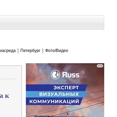
В Контакте
Telegram
СЕ МАТЕРИАЛЫ
иасреда
Петербург
Фото/Видео
Напечатать
Изменить шрифт
В закладки
а к