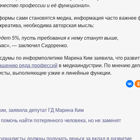
ачество профессии и её функционал».
атформы сами становятся медиа, информация часто важнее
 креатива, необходима авторская мысль:
дет 5%, пусть требования к нему станут выше,
час»
, — заключил Сидоренко.
сдумы по информполитике Марина Ким заявила, что развит
ращению ряда профессий
в медиаиндустрии. По мнению деп
листы, выполняющие узкие и линейные функции.
сии, заявила депутат ГД Марина Ким
помочь найти потерянного человека, но не заменят
урналисты должны получать деньги за вклад в развитие