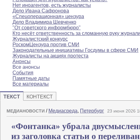
Нет иноагентов, есть журналисты
Дело Ивана Сафронова
«Спецоперационная» цензура
Дело Владимира Шевченко
"От советского информбюро"
Кто несёт ответственность за сломанную руку журнал
Журналистский конкурс
РоскомЦензура против СМИ
Законодательные инициативы Госдумы в сфере СМИ
Журналисты на акциях протеста
Анонсы
Все анонсы
События
Памятные даты
Все материалы
ТЕКСТ
КОНТЕКСТ
/
Медиасреда
,
Петербург
МЕДИАНОВОСТИ
23 июня 2026 1
«Фонтанка» убрала двусмыслен
из заголовка статьи о перелива