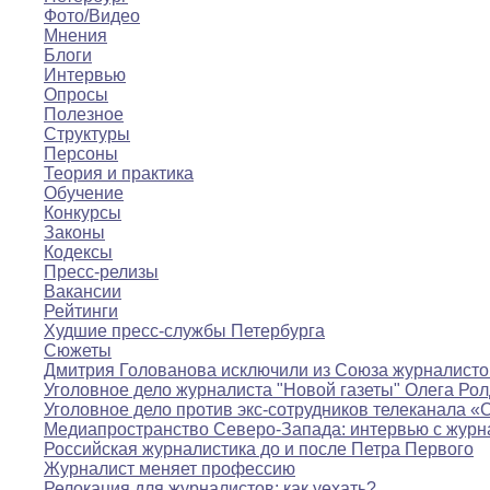
Фото/Видео
Мнения
Блоги
Интервью
Опросы
Полезное
Структуры
Персоны
Теория и практика
Обучение
Конкурсы
Законы
Кодексы
Пресс-релизы
Вакансии
Рейтинги
Худшие пресс-службы Петербурга
Сюжеты
Дмитрия Голованова исключили из Союза журналисто
Уголовное дело журналиста "Новой газеты" Олега Ро
Уголовное дело против экс-сотрудников телеканала «
Медиапространство Северо-Запада: интервью с журн
Российская журналистика до и после Петра Первого
Журналист меняет профессию
Релокация для журналистов: как уехать?