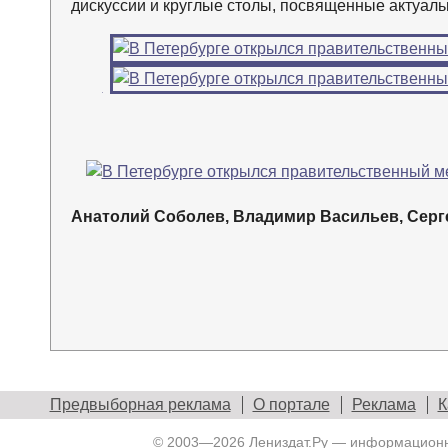
дискуссии и круглые столы, посвященные актуал
←
Анатолий Соболев, Владимир Васильев, Серге
Предвыборная реклама
О портале
Реклама
К
© 2003—2026
Лениздат.Ру
— информационны