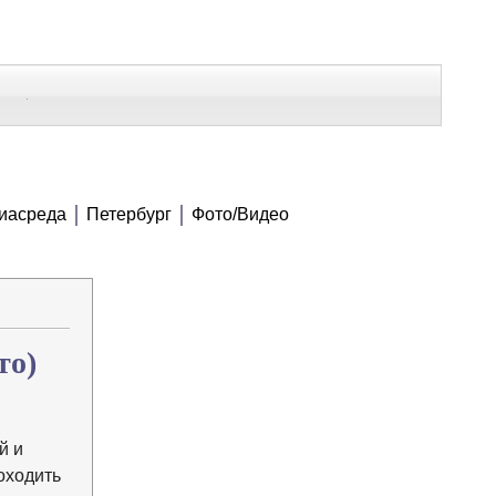
В Контакте
Telegram
СЕ МАТЕРИАЛЫ
иасреда
Петербург
Фото/Видео
В закладки
то)
й и
оходить