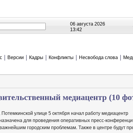
06 августа 2026
13:42
ОЕ
РЕЙТИНГИ
СЮЖЕТЫ
АНОНСЫ
В
с
Версии
Кадры
Конфликты
Несвобода слова
Мед
авительственный медиацентр
(10 фо
 Потемкинской улице 5 октября начал работу медиацентр
назначена для проведения оперативных пресс-конференци
 важнейшим городским проблемам. Также в центре будут пр