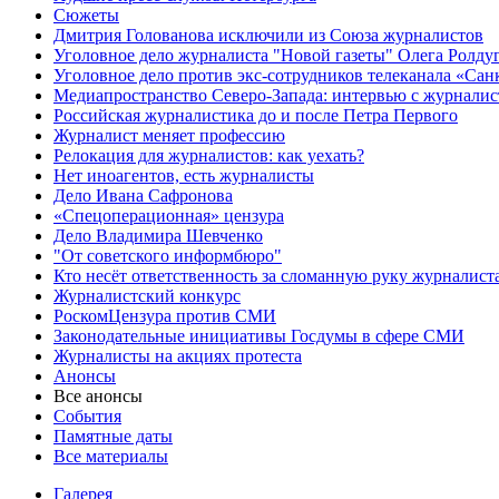
Сюжеты
Дмитрия Голованова исключили из Союза журналистов
Уголовное дело журналиста "Новой газеты" Олега Ролду
Уголовное дело против экс-сотрудников телеканала «Сан
Медиапространство Северо-Запада: интервью с журнали
Российская журналистика до и после Петра Первого
Журналист меняет профессию
Релокация для журналистов: как уехать?
Нет иноагентов, есть журналисты
Дело Ивана Сафронова
«Спецоперационная» цензура
Дело Владимира Шевченко
"От советского информбюро"
Кто несёт ответственность за сломанную руку журналист
Журналистский конкурс
РоскомЦензура против СМИ
Законодательные инициативы Госдумы в сфере СМИ
Журналисты на акциях протеста
Анонсы
Все анонсы
События
Памятные даты
Все материалы
Галерея