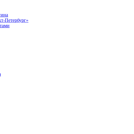
гина
кт-Петербург»
стами
а