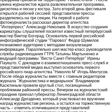
ужина журналистов ждала развлекательная программа,
дискотека и песни у костра. Зато второй день фестиваля
открылся рабочей сессией: представители прессы
разделились на три секции. На первой о работе
фотожурналиста рассказал директор агентства
"Интерпресс" Александр Николаев. В искусство создания
карикатуры слушателей посвятил известный петербургский
мастер Виктор Богорад. Основатель первой российской
инфографической студии "Паровоз" Федор Шумилов
познакомил аудиторию с методами визуализации
информации. Параллельно шел мастер-класс руководителя
службы радиовещания ГТРК Татьяны Мартыненко и
ведущей программы "Вести Санкт-Петербург" Ирины
Паукшто. С докладом о взаимоотношениях пресс-служб и
представителей медиа выступил основатель первого
российского пиар-агентства "Николло М" Игорь Минтусов.
После обеда журналисты вместе с главным редактором
журнала "Журналистика и медиарынок" Владимиром
Касютиным провели круглый стол, посвященный
проблемам районной прессы. Вечером на журналистский
праздник приехал губернатор Ленинградской области
Александр Дрозденко, который участвовал во вручении
наград журналистам региона, а остался на торжественную
часть – отметить отличившихся представителей