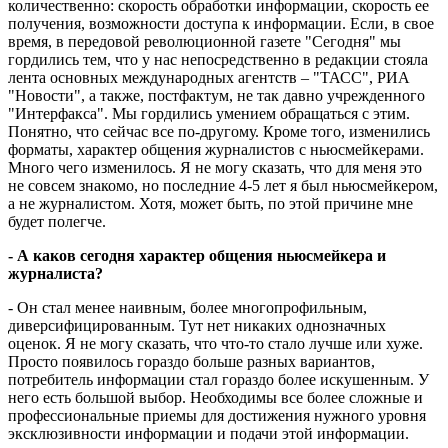
количественно: скорость обработки информации, скорость ее
получения, возможности доступа к информации. Если, в свое
время, в передовой революционной газете "Сегодня" мы
гордились тем, что у нас непосредственно в редакции стояла
лента основных международных агентств – "ТАСС", РИА
"Новости", а также, постфактум, не так давно учрежденного
"Интерфакса". Мы гордились умением обращаться с этим.
Понятно, что сейчас все по-другому. Кроме того, изменились
форматы, характер общения журналистов с ньюсмейкерами.
Много чего изменилось. Я не могу сказать, что для меня это
не совсем знакомо, но последние 4-5 лет я был ньюсмейкером,
а не журналистом. Хотя, может быть, по этой причине мне
будет полегче.
- А каков сегодня характер общения ньюсмейкера и
журналиста?
- Он стал менее наивным, более многопрофильным,
диверсифицированным. Тут нет никаких однозначных
оценок. Я не могу сказать, что что-то стало лучше или хуже.
Просто появилось гораздо больше разных вариантов,
потребитель информации стал гораздо более искушенным. У
него есть большой выбор. Необходимы все более сложные и
профессиональные приемы для достижения нужного уровня
эксклюзивности информации и подачи этой информации.