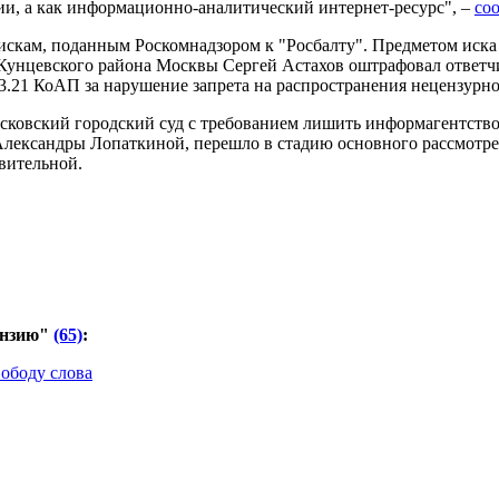
ции, а как информационно-аналитический интернет-ресурс", –
со
скам, поданным Роскомнадзором к "Росбалту". Предметом иска 
Кунцевского района Москвы Сергей Астахов оштрафовал ответчик
 13.21 КоАП за нарушение запрета на распространения нецензурн
Московский городский суд с требованием лишить информагентств
 Александры Лопаткиной, перешло в стадию основного рассмотре
вительной.
цензию"
(65)
:
вободу слова