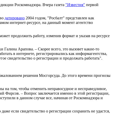
сдикции Роскомнадзора. Вчера газета
"Известия"
первой
тво
датировано
2004 годом, "Росбалт" представлен как
амом интернет-ресурсе, на данный момент агентство
ожет продолжить работу, изменив формат и указав на ресурсе
 Галина Арапова. – Скорее всего, это вызовет какие-то
аботать в интернете, регистрировались как информагентства,
гое свидетельство о регистрации и продолжать работать".
бжалованием решения Мосгорсуда. До этого времени прогнозы
ны на том, чтобы отменить неправосудное и несправедливое,
рий Фирсов. – Вопрос заключается именно в этой регистрации,
оступили в данном случае все, начиная от Роскомнадзора и
 даже если свидетельство о регистрации сохранить не удастся,