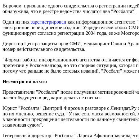
Впрочем, признание одного свидетельства о регистрации недей
обнаружила, что в реестре ведомства числятся два "Росбалта".
Один из них
зарегистрирован
как информационное агентство "Р
электронное периодическое издание. Учредителями обоих СМИ
функционирует согласно регистрации 2004 года, ее же Мосгорс
Директор Центра защиты прав СМИ, медиаюрист Галина Арапова
номер действительного свидетельства.
"Формат работы информационного агентства отличается от форм
претензии у Роскомнадзора, но это спорная ситуация, которая
потому что раньше не было сетевых изданий. "Росбалт" может н
Несмотря ни на что
Представители "Росбалта" после получения мотивировочной ч
насчет будущего в редакции делать не спешат.
Юрист "Росбалта" Дмитрий Фирсов в разговоре с Лениздат.Ру 
по их мнению, решение суда. "У нас есть масса возможностей,
в законности прекращения деятельности по данному свидетельс
заканчивая судом".
Генеральный директор "Росбалта" Лариса Афонина заявила, что,