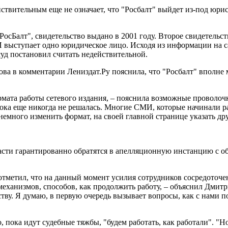
ствительным еще не означает, что "Росбалт" выйдет из-под юри
осБалт", свидетельство выдано в 2001 году. Второе свидетельс
 выступает одно юридическое лицо. Исходя из информации на с
уд постановил считать недействительной.
 в комментарии Лениздат.Ру пояснила, что "Росбалт" вполне м
ата работы сетевого издания, – пояснила возможные проволочки
 пока еще никогда не решалась. Многие СМИ, которые начинали р
емного изменить формат, на своей главной странице указать дру
асти гарантированно обратятся в апелляционную инстанцию с о
отметил, что на данный момент усилия сотрудников сосредоточе
 механизмов, способов, как продолжить работу, – объяснил Дмит
тву. Я думаю, в первую очередь вызывает вопросы, как с нами п
 пока идут судебные тяжбы, "будем работать, как работали". "Но