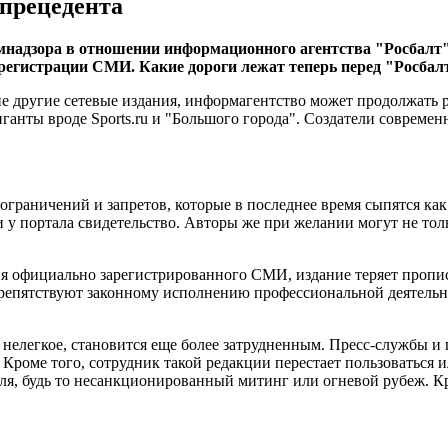
 прецедента
мнадзора в отношении информационного агентства "Росбалт".
регистрации СМИ. Какие дороги лежат теперь перед "Росбалт
 другие сетевые издания, информагентство может продолжать р
анты вроде Sports.ru и "Большого города". Создатели современн
ограничений и запретов, которые в последнее время сыпятся как
ли у портала свидетельство. Авторы же при желании могут не то
ия официально зарегистрированного СМИ, издание теряет пропис
препятствуют законному исполнению профессиональной деятельн
о нелегкое, становится еще более затрудненным. Пресс-службы и
Кроме того, сотрудник такой редакции перестает пользоваться 
еля, будь то несанкционированный митинг или огневой рубеж. К