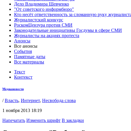
Дело Владимира Шевченко
"От советского информбюро"
Кто несёт ответственность за сломанную руку журналист
Журналистский конкурс
РоскомЦензура против СМИ
Законодательные инициативы Госдумы в сфере СМИ
Журналисты на акциях протеста
Анонсы
Все анонсы
События
Памятные даты
Все материалы
Текст
Контекст
Медиановости
/
Власть
,
Интернет
,
Несвобода слова
1 ноября 2013 18:19
Напечатать
Изменить шрифт
В закладки