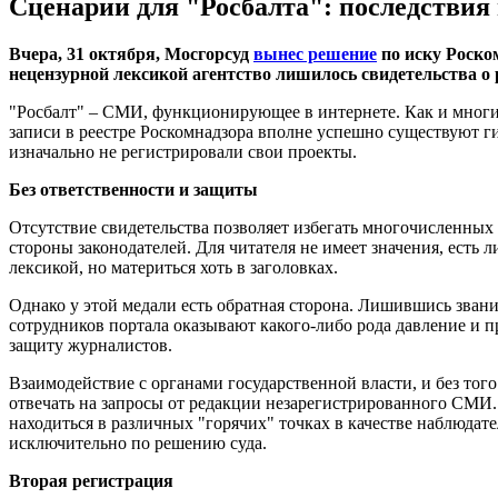
Сценарии для "Росбалта": последствия
Вчера, 31 октября, Мосгорсуд
вынес решение
по иску Роско
нецензурной лексикой агентство лишилось свидетельства о 
"Росбалт" – СМИ, функционирующее в интернете. Как и многие
записи в реестре Роскомнадзора вполне успешно существуют гиг
изначально не регистрировали свои проекты.
Без ответственности и защиты
Отсутствие свидетельства позволяет избегать многочисленных 
стороны законодателей. Для читателя не имеет значения, есть 
лексикой, но материться хоть в заголовках.
Однако у этой медали есть обратная сторона. Лишившись зван
сотрудников портала оказывают какого-либо рода давление и 
защиту журналистов.
Взаимодействие с органами государственной власти, и без тог
отвечать на запросы от редакции незарегистрированного СМИ. 
находиться в различных "горячих" точках в качестве наблюдат
исключительно по решению суда.
Вторая регистрация