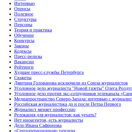
Интервью
Опросы
Полезное
Структуры
Персоны
Теория и практика
Обучение
Конкурсы
Законы
Кодексы
Пресс-релизы
Вакансии
Рейтинги
Худшие пресс-службы Петербурга
Сюжеты
Дмитрия Голованова исключили из Союза журналистов
Уголовное дело журналиста "Новой газеты" Олега Ролду
Уголовное дело против экс-сотрудников телеканала «Сан
Медиапространство Северо-Запада: интервью с журнали
Российская журналистика до и после Петра Первого
Журналист меняет профессию
Релокация для журналистов: как уехать?
Нет иноагентов, есть журналисты
Дело Ивана Сафронова
«Спецоперационная» цензура