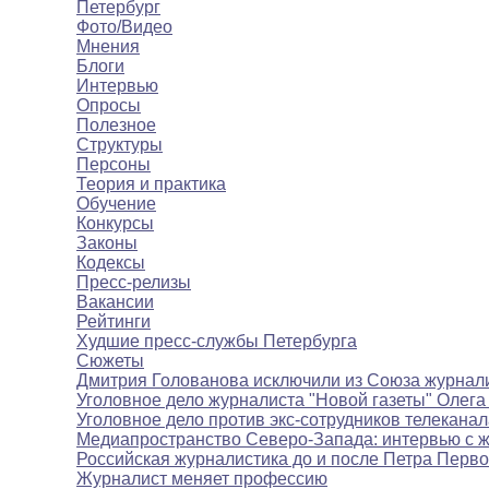
Петербург
Фото/Видео
Мнения
Блоги
Интервью
Опросы
Полезное
Структуры
Персоны
Теория и практика
Обучение
Конкурсы
Законы
Кодексы
Пресс-релизы
Вакансии
Рейтинги
Худшие пресс-службы Петербурга
Сюжеты
Дмитрия Голованова исключили из Союза журнал
Уголовное дело журналиста "Новой газеты" Олега
Уголовное дело против экс-сотрудников телекана
Медиапространство Северо-Запада: интервью с 
Российская журналистика до и после Петра Перво
Журналист меняет профессию