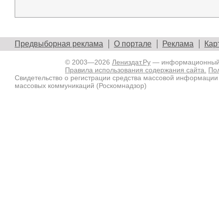
Предвыборная реклама
О портале
Реклама
Кар
© 2003—2026
Лениздат.Ру
— информационный п
Правила использования содержания сайта.
По
Свидетельство о регистрации средства массовой информации
массовых коммуникаций (Роскомнадзор)