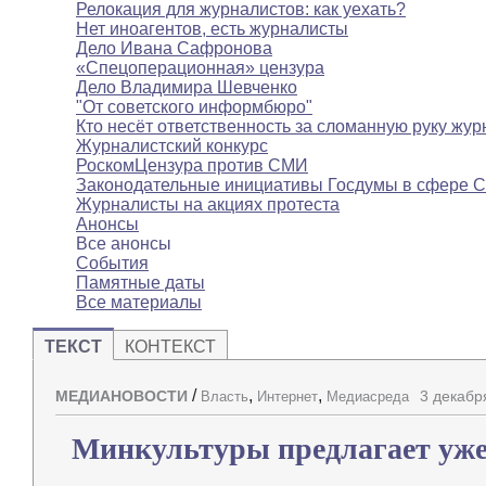
Релокация для журналистов: как уехать?
Нет иноагентов, есть журналисты
Дело Ивана Сафронова
«Спецоперационная» цензура
Дело Владимира Шевченко
"От советского информбюро"
Кто несёт ответственность за сломанную руку жур
Журналистский конкурс
РоскомЦензура против СМИ
Законодательные инициативы Госдумы в сфере 
Журналисты на акциях протеста
Анонсы
Все анонсы
События
Памятные даты
Все материалы
ТЕКСТ
КОНТЕКСТ
/
,
,
МЕДИАНОВОСТИ
3 декабр
Власть
Интернет
Медиасреда
Минкультуры предлагает уже