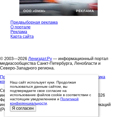
Предвыборная реклама
О портале
Реклама
Карта сайта
© 2003—2026
Лениздат.Ру
— информационный портал
медиасообщества Санкт-Петербурга, Ленобласти и
Северо-Западного региона.
Правила использования содержания сайта.
Политика
конфиденциальности.
Наш сайт использует куки. Продолжая
пользоваться данным сайтом, вы
Свидетельство о регистрации средства массовой
подтверждаете свое согласие на
использование файлов cookie в соответствии с
информации ЭЛ №ФС77-91046, выданное 10.03.2026
настоящим уведомлением и
Политикой
Федеральной службой по надзору в сфере связи,
конфиденциальности
.
информационных технологий и массовых коммуникаций
Я согласен
(Роскомнадзор)