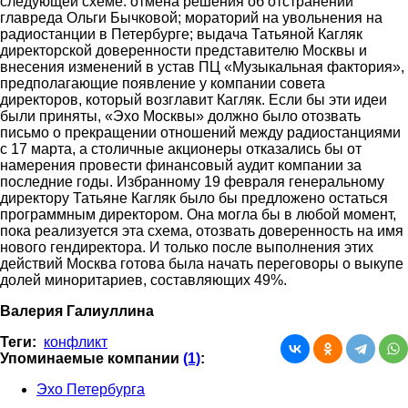
следующей схеме: отмена решения об отстранении
главреда Ольги Бычковой; мораторий на увольнения на
радиостанции в Петербурге; выдача Татьяной Кагляк
директорской доверенности представителю Москвы и
внесения изменений в устав ПЦ «Музыкальная фактория»,
предполагающие появление у компании совета
директоров, который возглавит Кагляк. Если бы эти идеи
были приняты, «Эхо Москвы» должно было отозвать
письмо о прекращении отношений между радиостанциями
с 17 марта, а столичные акционеры отказались бы от
намерения провести финансовый аудит компании за
последние годы. Избранному 19 февраля генеральному
директору Татьяне Кагляк было бы предложено остаться
программным директором. Она могла бы в любой момент,
пока реализуется эта схема, отозвать доверенность на имя
нового гендиректора. И только после выполнения этих
действий Москва готова была начать переговоры о выкупе
долей миноритариев, составляющих 49%.
Валерия Галиуллина
Теги:
конфликт
Упоминаемые компании
(1)
:
Эхо Петербурга