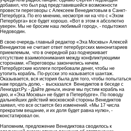
добавил, что был рад представившейся возможности
провести переговоры с Алексеем Венедиктовым в Санкт-
Петербурга. По его мнению, несмотря ни на что с «Эхом
Петербурга» все будет хорошо. «Вот в этом я абсолютно
уверен. Мы не бросим наш любимый город», - подытожил
Недоводин.
В свою очередь главный редактор «Эха Москвы» Алексей
Венедиктов не считает ответ петербургских минонитариев
приемлемым, что в очередной раз подчеркивает
отсутствие взаимопонимания между конфликтующими
сторонами. «Переговоры закончились ничем.
Петербургские коллеги потребовали денег, чтобы не
утопить корабль. По-русски это называется шантаж.
Оказывается, вся история была для того, чтобы попытаться
нам продать долю, - высказался Венедиктов в беседе с
Лениздат.Ру. - Дайте деньги, иначе мы пустим корабль на
дно, и «Эха Москвы» не будет в Петербурге». По поводу
дальнейших действий московской стороны Венедиктов
заявил, что все остается без изменений. «Мы 17 числа
прекратим вещание, и их доля будет равна нулю», -
констатировал он.
Напомним, предложение Венедиктова сводилось к