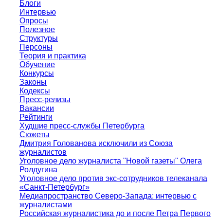
Блоги
Интервью
Опросы
Полезное
Структуры
Персоны
Теория и практика
Обучение
Конкурсы
Законы
Кодексы
Пресс-релизы
Вакансии
Рейтинги
Худшие пресс-службы Петербурга
Сюжеты
Дмитрия Голованова исключили из Союза
журналистов
Уголовное дело журналиста "Новой газеты" Олега
Ролдугина
Уголовное дело против экс-сотрудников телеканала
«Санкт-Петербург»
Медиапространство Северо-Запада: интервью с
журналистами
Российская журналистика до и после Петра Первого