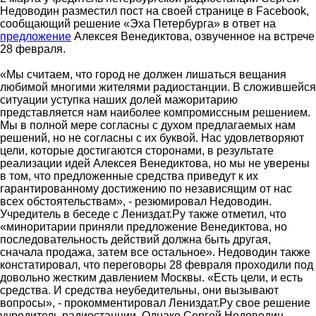
Недоводин разместил пост на своей странице в Facebook,
сообщающий решение «Эха Петербурга» в ответ на
предложение
Алексея Венедиктова, озвученное на встрече
28 февраля.
«Мы считаем, что город не должен лишаться вещания
любимой многими жителями радиостанции. В сложившейся
ситуации уступка наших долей мажоритарию
представляется нам наиболее компромиссным решением.
Мы в полной мере согласны с духом предлагаемых нам
решений, но не согласны с их буквой. Нас удовлетворяют
цели, которые достигаются сторонами, в результате
реализации идей Алексея Венедиктова, но мы не уверены
в том, что предложенные средства приведут к их
гарантированному достижению по независящим от нас
всех обстоятельствам», - резюмировал Недоводин.
Учредитель в беседе с Лениздат.Ру также отметил, что
«миноритарии приняли предложение Венедиктова, но
последовательность действий должна быть другая,
сначала продажа, затем все остальное». Недоводин также
констатировал, что переговоры 28 февраля проходили под
довольно жестким давлением Москвы. «Есть цели, и есть
средства. И средства неубедительны, они вызывают
вопросы», - прокомментировал Лениздат.Ру свое решение
учредитель радиостанции. Однако Сергей Недоводин