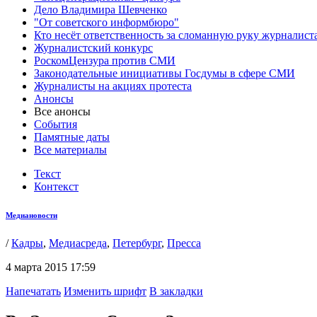
Дело Владимира Шевченко
"От советского информбюро"
Кто несёт ответственность за сломанную руку журналист
Журналистский конкурс
РоскомЦензура против СМИ
Законодательные инициативы Госдумы в сфере СМИ
Журналисты на акциях протеста
Анонсы
Все анонсы
События
Памятные даты
Все материалы
Текст
Контекст
Медиановости
/
Кадры
,
Медиасреда
,
Петербург
,
Пресса
4 марта 2015 17:59
Напечатать
Изменить шрифт
В закладки