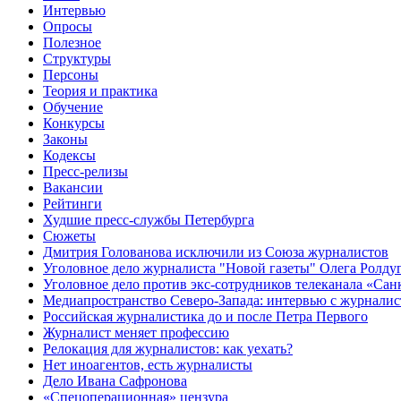
Интервью
Опросы
Полезное
Структуры
Персоны
Теория и практика
Обучение
Конкурсы
Законы
Кодексы
Пресс-релизы
Вакансии
Рейтинги
Худшие пресс-службы Петербурга
Сюжеты
Дмитрия Голованова исключили из Союза журналистов
Уголовное дело журналиста "Новой газеты" Олега Ролду
Уголовное дело против экс-сотрудников телеканала «Сан
Медиапространство Северо-Запада: интервью с журнали
Российская журналистика до и после Петра Первого
Журналист меняет профессию
Релокация для журналистов: как уехать?
Нет иноагентов, есть журналисты
Дело Ивана Сафронова
«Спецоперационная» цензура