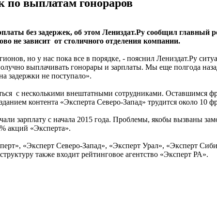
ек по выплатам гонораров
латы без задержек, об этом Лениздат.Ру сообщил главный р
сово не зависит от столичного отделения компании.
егионов, но у нас пока все в порядке, - пояснил Лениздат.Ру с
ополучно выплачивать гонорары и зарплаты. Мы еще полгода на
на задержки не поступало».
статься с несколькими внештатными сотрудниками. Оставшимся ф
зданием контента «Эксперта Северо-Запад» трудится около 10 ф
учали зарплату с начала 2015 года. Проблемы, якобы вызваны з
2% акций «Эксперта».
рт», «Эксперт Северо-Запад», «Эксперт Урал», «Эксперт Сиби
 структуру также входит рейтинговое агентство «Эксперт РА».