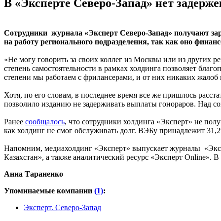
В «Эксперте Северо-Запад» нет задерж
Сотрудники журнала «Эксперт Северо-Запад» получают зарп
на работу регионального подразделения, так как оно финан
«Не могу говорить за своих коллег из Москвы или из других р
степень самостоятельности в рамках холдинга позволяет благ
степени мы работаем с фрилансерами, и от них никаких жалоб 
Хотя, по его словам, в последнее время все же пришлось рас
позволило изданию не задерживать выплаты гонораров. Над со
Ранее
сообщалось
, что сотрудники холдинга «Эксперт» не пол
как холдинг не смог обслуживать долг. ВЭБу принадлежит 31,
Напомним, медиахолдинг «Эксперт» выпускает журналы «Экспе
Казахстан», а также аналитический ресурс «Эксперт Online». В
Анна Тараненко
Упоминаемые компании
(1)
:
Эксперт. Северо-Запад