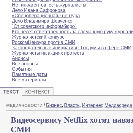
Нет иноагентов, есть журналисты
Дело Ивана Сафронова
«Спецоперационная» цензура
Дело Владимира Шевченко
"От советского информбюро"
Кто несёт ответственность за сломанную руку журнал
Журналистский конкурс
РоскомЦензура против СМИ
Законодательные инициативы Госдумы в сфере СМИ
Журналисты на акциях протеста
Анонсы
Все анонсы
События
Памятные даты
Все материалы
ТЕКСТ
КОНТЕКСТ
/
Бизнес
,
Власть
,
Интернет
,
Медиасреда
МЕДИАНОВОСТИ
Видеосервису Netflix хотят нав
СМИ