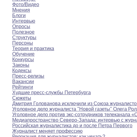
Фото/Видео
Мнения
Блоги
Интервью
Опросы
Полезное
Структуры
Персоны
Теория и практика
Обучение
Конкурсы
Законы
Кодексы
Пресс-релизы
Вакансии
Рейтинги
Худшие пресс-службы Петербурга
Сюжеты
Дмитрия Голованова исключили из Союза журналисто
Уголовное дело журналиста "Новой газеты" Олега Ро
Уголовное дело против экс-сотрудников телеканала «
Медиапространство Северо-Запада: интервью с журн
Российская журналистика до и после Петра Первого
Журналист меняет профессию
Релокация для журналистов: как уехать?