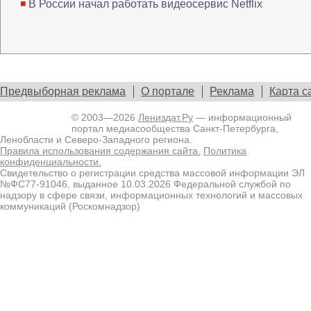
В России начал работать видеосервис Netflix
Предвыборная реклама
О портале
Реклама
Карта с
© 2003—2026
Лениздат.Ру
— информационный
портал медиасообщества Санкт-Петербурга,
Ленобласти и Северо-Западного региона.
Правила использования содержания сайта.
Политика
конфиденциальности.
Свидетельство о регистрации средства массовой информации ЭЛ
№ФС77-91046, выданное 10.03.2026 Федеральной службой по
надзору в сфере связи, информационных технологий и массовых
коммуникаций (Роскомнадзор)