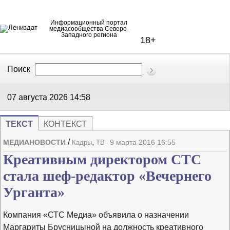
Информационный портал
медиасообщества Северо-
Западного региона
18+
Поиск
В Контакте
Telegram
07 августа 2026
14:58
ТЕКСТ
КОНТЕКСТ
Напечата
Изме
/
,
МЕДИАНОВОСТИ
9 марта 2016 16:55
Кадры
ТВ
Креативным директором СТС
стала шеф-редактор «Вечернего
Урганта»
Компания «СТС Медиа» объявила о назначении
Маргариты Брусницыной на должность креативного