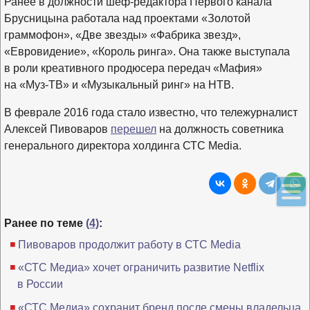
Ранее в должности шеф-редактора Первого канала
Брусницына работала над проектами «Золотой
граммофон», «Две звезды» «Фабрика звезд»,
«Евровидение», «Король ринга». Она также выступала
в роли креативного продюсера передач «Мафия»
на «Муз-ТВ» и «Музыкальный ринг» на НТВ.
В феврале 2016 года стало известно, что тележурналист
Алексей Пивоваров
перешел
на должность советника
генерального директора холдинга СТС Media.
Ранее по теме
(4)
:
Пивоваров продолжит работу в СТС Media
«СТС Медиа» хочет ограничить развитие Netflix
в России
«СТС Медиа» сохранит бренд после смены владельца