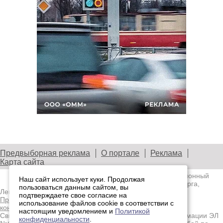
Предвыборная реклама
О портале
Реклама
Карта сайта
© 2003—2026
Лениздат.Ру
— информационный
Наш сайт использует куки. Продолжая
портал медиасообщества Санкт-Петербурга,
пользоваться данным сайтом, вы
Ленобласти и Северо-Западного региона.
подтверждаете свое согласие на
Правила использования содержания сайта.
Политика
использование файлов cookie в соответствии с
конфиденциальности.
настоящим уведомлением и
Политикой
Свидетельство о регистрации средства массовой информации ЭЛ
конфиденциальности
.